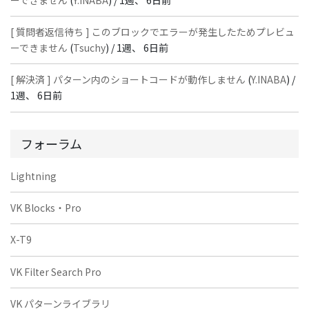
[ 質問者返信待ち ] このブロックでエラーが発生したためプレビュ
ーできません
(
Tsuchy
) /
1週、 6日前
[ 解決済 ] パターン内のショートコードが動作しません
(
Y.INABA
) /
1週、 6日前
フォーラム
Lightning
VK Blocks・Pro
X-T9
VK Filter Search Pro
VK パターンライブラリ