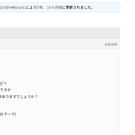
川＠Vektor,Inc.
により
5年、 10ヶ月前
に更新されました。
#42906
dy”>
ですが
法はありますでしょうか？
hild テーマ)