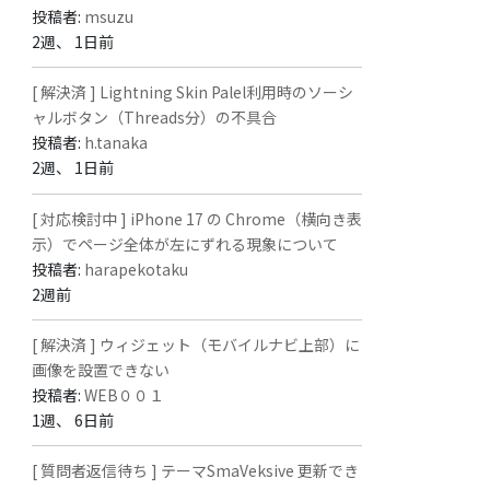
投稿者:
msuzu
2週、 1日前
[ 解決済 ] Lightning Skin Palel利用時のソーシ
ャルボタン（Threads分）の不具合
投稿者:
h.tanaka
2週、 1日前
[ 対応検討中 ] iPhone 17 の Chrome（横向き表
示）でページ全体が左にずれる現象について
投稿者:
harapekotaku
2週前
[ 解決済 ] ウィジェット（モバイルナビ上部）に
画像を設置できない
投稿者:
WEB００１
1週、 6日前
[ 質問者返信待ち ] テーマSmaVeksive 更新でき