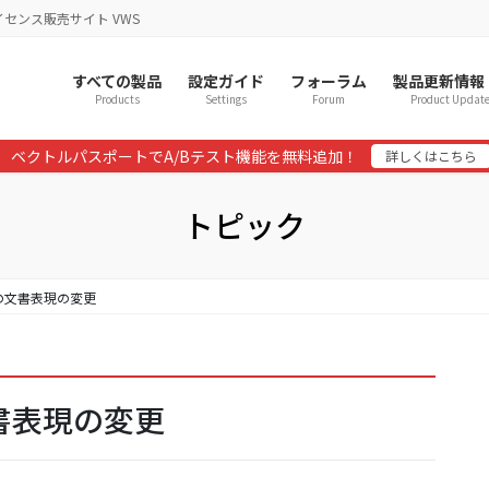
イセンス販売サイト VWS
すべての製品
設定ガイド
フォーラム
製品更新情報
Products
Settings
Forum
Product Updat
ベクトルパスポートでA/Bテスト機能を無料追加！
詳しくはこちら
トピック
ートの文書表現の変更
文書表現の変更