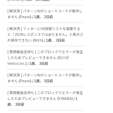
[ 解決済 ] パターン内のショートコードが動作し
ません
(
Peace
) /
1週、 2日前
[ 解決済 ] フッターにVK投稿リストを設置する
と「JSONレスポンスではありません」と表示さ
れ保存できない
(
With
) /
1週、 3日前
[ 質問者返信待ち ] このブロックでエラーが発生
したためプレビューできません
(
石川＠
Vektor,Inc.
) /
1週、 3日前
[ 解決済 ] パターン内のショートコードが動作し
ません
(
Peace
) /
1週、 3日前
[ 質問者返信待ち ] このブロックでエラーが発生
したためプレビューできません
(
Y.INABA
) /
1
週、 3日前