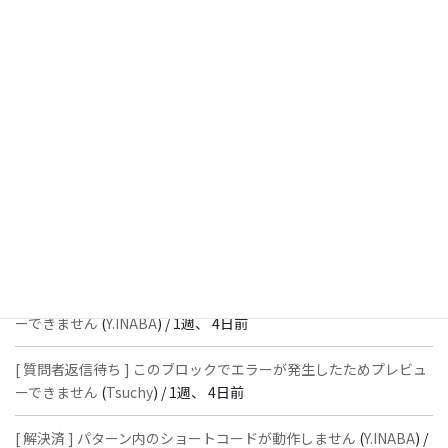
[ 解決済 ] パターン内のショートコードが動作しません
(
Peace
) /
1
週、 2日前
[ 解決済 ] フッターにVK投稿リストを設置すると「JSONレスポン
スではありません」と表示され保存できない
(
With
) /
1週、 3日前
[ 質問者返信待ち ] このブロックでエラーが発生したためプレビュ
ーできません
(
石川＠Vektor,Inc.
) /
1週、 4日前
[ 解決済 ] パターン内のショートコードが動作しません
(
Peace
) /
1
週、 4日前
[ 質問者返信待ち ] このブロックでエラーが発生したためプレビュ
ーできません
(
Y.INABA
) /
1週、 4日前
[ 質問者返信待ち ] このブロックでエラーが発生したためプレビュ
ーできません
(
Tsuchy
) /
1週、 4日前
[ 解決済 ] パターン内のショートコードが動作しません
(
Y.INABA
) /