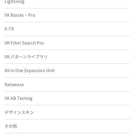
Lightning
VK Blocks・Pro
X-T9
VK Filter Search Pro
VK パターンライブラリ
All in One Expansion Unit
Katawara
VK AB Testing
デザインスキン
その他