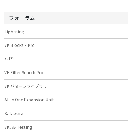
フォーラム
Lightning
VK Blocks・Pro
X-T9
VK Filter Search Pro
VK パターンライブラリ
All in One Expansion Unit
Katawara
VK AB Testing