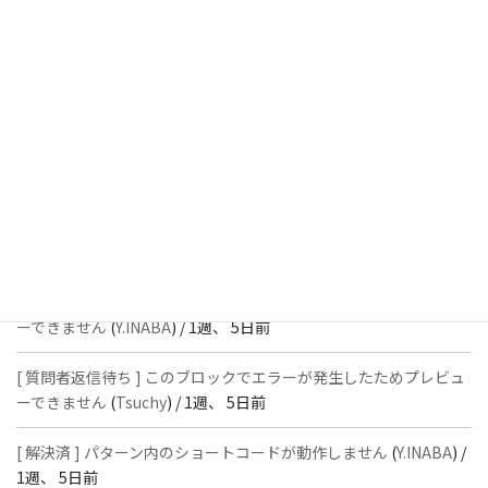
週、 3日前
[ 解決済 ] フッターにVK投稿リストを設置すると「JSONレスポン
スではありません」と表示され保存できない
(
With
) /
1週、 5日前
[ 質問者返信待ち ] このブロックでエラーが発生したためプレビュ
ーできません
(
石川＠Vektor,Inc.
) /
1週、 5日前
[ 解決済 ] パターン内のショートコードが動作しません
(
Peace
) /
1
週、 5日前
[ 質問者返信待ち ] このブロックでエラーが発生したためプレビュ
ーできません
(
Y.INABA
) /
1週、 5日前
[ 質問者返信待ち ] このブロックでエラーが発生したためプレビュ
ーできません
(
Tsuchy
) /
1週、 5日前
[ 解決済 ] パターン内のショートコードが動作しません
(
Y.INABA
) /
1週、 5日前