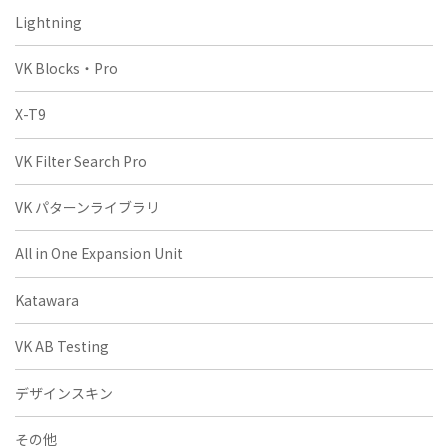
Lightning
VK Blocks・Pro
X-T9
VK Filter Search Pro
VK パターンライブラリ
All in One Expansion Unit
Katawara
VK AB Testing
デザインスキン
その他