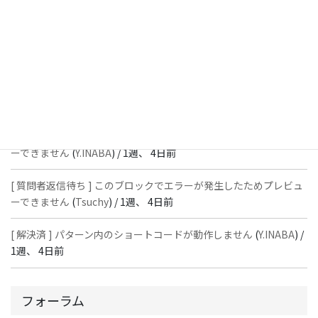
スではありません」と表示され保存できない
(
With
) /
1週、 4日前
[ 質問者返信待ち ] このブロックでエラーが発生したためプレビュ
ーできません
(
石川＠Vektor,Inc.
) /
1週、 4日前
[ 解決済 ] パターン内のショートコードが動作しません
(
Peace
) /
1
週、 4日前
[ 質問者返信待ち ] このブロックでエラーが発生したためプレビュ
ーできません
(
Y.INABA
) /
1週、 4日前
[ 質問者返信待ち ] このブロックでエラーが発生したためプレビュ
ーできません
(
Tsuchy
) /
1週、 4日前
[ 解決済 ] パターン内のショートコードが動作しません
(
Y.INABA
) /
1週、 4日前
フォーラム