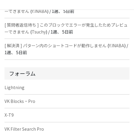
[ 質問者返信待ち ] このブロックでエラーが発生したためプレビュ
ーできません
(
Y.INABA
) /
1週、 5日前
[ 質問者返信待ち ] このブロックでエラーが発生したためプレビュ
ーできません
(
Tsuchy
) /
1週、 5日前
[ 解決済 ] パターン内のショートコードが動作しません
(
Y.INABA
) /
1週、 5日前
フォーラム
Lightning
VK Blocks・Pro
X-T9
VK Filter Search Pro