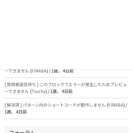
[ 解決済 ] フッターにVK投稿リストを設置すると「JSONレスポン
スではありません」と表示され保存できない
(
With
) /
1週、 3日前
[ 質問者返信待ち ] このブロックでエラーが発生したためプレビュ
ーできません
(
石川＠Vektor,Inc.
) /
1週、 4日前
[ 解決済 ] パターン内のショートコードが動作しません
(
Peace
) /
1
週、 4日前
[ 質問者返信待ち ] このブロックでエラーが発生したためプレビュ
ーできません
(
Y.INABA
) /
1週、 4日前
[ 質問者返信待ち ] このブロックでエラーが発生したためプレビュ
ーできません
(
Tsuchy
) /
1週、 4日前
[ 解決済 ] パターン内のショートコードが動作しません
(
Y.INABA
) /
1週、 4日前
フォーラム