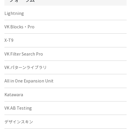
Lightning
VK Blocks・Pro
X-T9
VK Filter Search Pro
VK パターンライブラリ
All in One Expansion Unit
Katawara
VK AB Testing
デザインスキン