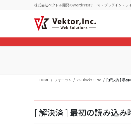
コ
ナ
株式会社ベクトル開発のWordPressテーマ・プラグイン・ラ
ン
ビ
テ
ゲ
ン
ー
ツ
シ
に
ョ
移
ン
動
に
移
動
HOME
フォーラム
VK Blocks・Pro
[ 解決済 ]
[ 解決済 ] 最初の読み