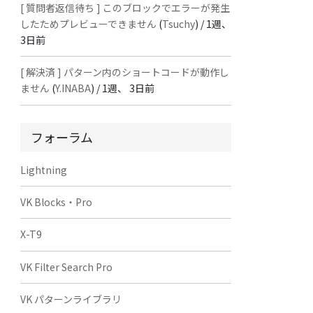
[ 質問者返信待ち ] このブロックでエラーが発生
したためプレビューできません
(
Tsuchy
) /
1週、
3日前
[ 解決済 ] パターン内のショートコードが動作し
ません
(
Y.INABA
) /
1週、 3日前
フォーラム
Lightning
VK Blocks・Pro
X-T9
VK Filter Search Pro
VK パターンライブラリ