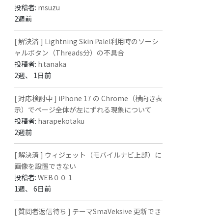
投稿者:
msuzu
2週前
[ 解決済 ] Lightning Skin Palel利用時のソーシ
ャルボタン（Threads分）の不具合
投稿者:
h.tanaka
2週、 1日前
[ 対応検討中 ] iPhone 17 の Chrome（横向き表
示）でページ全体が左にずれる現象について
投稿者:
harapekotaku
2週前
[ 解決済 ] ウィジェット（モバイルナビ上部）に
画像を設置できない
投稿者:
WEB００１
1週、 6日前
[ 質問者返信待ち ] テーマSmaVeksive 更新でき