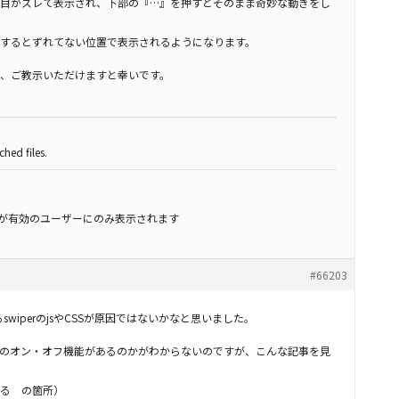
目がズレて表示され、下部の『…』を押すとそのまま奇妙な動きをし
するとずれてない位置で表示されるようになります。
、ご教示いただけますと幸いです。
hed files.
スが有効のユーザーにのみ表示されます
#66203
swiperのjsやCSSが原因ではないかなと思いました。
sやCSSのオン・オフ機能があるのかがわからないのですが、こんな記事を見
する の箇所）