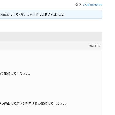
タグ:
VK Blocks Pro
orisac
により
4年、 1ヶ月前
に更新されました。
#66195
版で確認してください。
づつ停止して症状が改善するか確認してください。