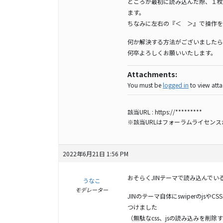
ところが最初に読み込んだ際、１枚
ます。
ちなみに左右の『＜ ＞』で操作を
何か解決する方法がございましたら
何卒よろしくお願いいたします。
Attachments:
You must be
logged in
to view attac
該当URL :
https://*********
※該当URLはフォーラムライセン
2022年6月21日 1:56 PM
おそらくJINテーマで読み込んでいる
うなこ
モデレーター
JINのテーマ自体にswiperのj
つけました
（無駄なcss、jsの読み込みを削除