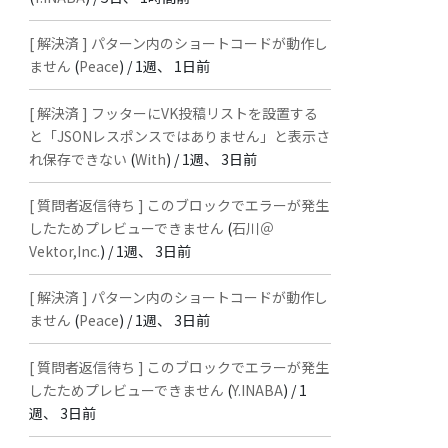
[ 解決済 ] パターン内のショートコードが動作し
ません
(
Peace
) /
1週、 1日前
[ 解決済 ] フッターにVK投稿リストを設置する
と「JSONレスポンスではありません」と表示さ
れ保存できない
(
With
) /
1週、 3日前
[ 質問者返信待ち ] このブロックでエラーが発生
したためプレビューできません
(
石川＠
Vektor,Inc.
) /
1週、 3日前
[ 解決済 ] パターン内のショートコードが動作し
ません
(
Peace
) /
1週、 3日前
[ 質問者返信待ち ] このブロックでエラーが発生
したためプレビューできません
(
Y.INABA
) /
1
週、 3日前