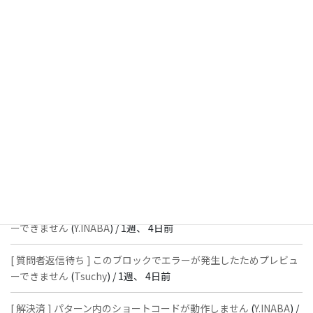
[ 解決済 ] パターン内のショートコードが動作しません
(
Peace
) /
1
週、 2日前
[ 解決済 ] フッターにVK投稿リストを設置すると「JSONレスポン
スではありません」と表示され保存できない
(
With
) /
1週、 3日前
[ 質問者返信待ち ] このブロックでエラーが発生したためプレビュ
ーできません
(
石川＠Vektor,Inc.
) /
1週、 4日前
[ 解決済 ] パターン内のショートコードが動作しません
(
Peace
) /
1
週、 4日前
[ 質問者返信待ち ] このブロックでエラーが発生したためプレビュ
ーできません
(
Y.INABA
) /
1週、 4日前
[ 質問者返信待ち ] このブロックでエラーが発生したためプレビュ
ーできません
(
Tsuchy
) /
1週、 4日前
[ 解決済 ] パターン内のショートコードが動作しません
(
Y.INABA
) /