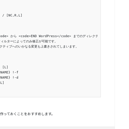
 / [NC,R,L]

</code> から <code>END WordPress</code> までのディレクティブ (行) は

 フィルターによってのみ修正が可能です。

クティブへのいかなる変更も上書きされてしまいます。

 [L]

NAME} !-f

NAME} !-d

L]

し ) で作っておくことをおすすめします。