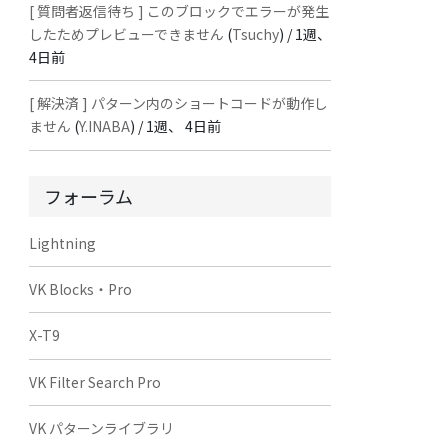
[ 質問者返信待ち ] このブロックでエラーが発生
したためプレビューできません
(
Tsuchy
) /
1週、
4日前
[ 解決済 ] パターン内のショートコードが動作し
ません
(
Y.INABA
) /
1週、 4日前
フォーラム
Lightning
VK Blocks・Pro
X-T9
VK Filter Search Pro
VK パターンライブラリ