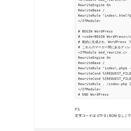
RewriteEngine On

RewriteBase /

RewriteRule ^index\.html?$
</IfModule>

# BEGIN WordPress

# <code>BEGIN WordPress
# 動的に生成され、WordPress
# これらのマーカー間にあるディレ
<IfModule mod_rewrite.c>

RewriteEngine On

RewriteBase /

RewriteRule ^index\.php$ -
RewriteCond %{REQUEST_FILE
RewriteCond %{REQUEST_FILE
RewriteRule . /index.php [
</IfModule>

# END WordPress
P.S.
文字コードは UTF-8 ( BOM な