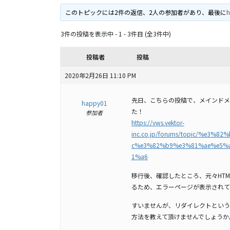
このトピックには2件の返信、2人の参加者があり、最後に
3件の投稿を表示中 - 1 - 3件目 (全3件中)
投稿者
投稿
2020年2月26日 11:10 PM
先日、こちらの投稿で、メインドメイ
happy01
た！
参加者
https://vws.vektor-
inc.co.jp/forums/topic/%e
c%e3%82%b9%e3%81%ae%e5%
1%a6
移行後、確認したところ、元々HTML
るため、エラーページが表示されて
すいませんが、リダイレクトという方
方法を教えて頂けませんでしょうか