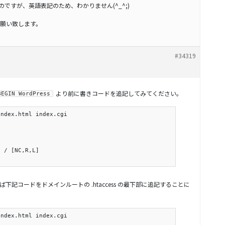
たのですが、英語表記のため、わかりません(^_^;)
願い致します。
#34319
より前に書きコードを追記してみてください。
BEGIN WordPress
ndex.html index.cgi

 / [NC,R,L]

下記コードをドメインルートの .htaccess の最下部に追記することに
ndex.html index.cgi
