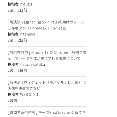
投稿者:
msuzu
2週、 1日前
[ 解決済 ] Lightning Skin Palel利用時のソーシ
ャルボタン（Threads分）の不具合
投稿者:
h.tanaka
2週、 2日前
[ 対応検討中 ] iPhone 17 の Chrome（横向き表
示）でページ全体が左にずれる現象について
投稿者:
harapekotaku
2週、 1日前
[ 解決済 ] ウィジェット（モバイルナビ上部）に
画像を設置できない
投稿者:
WEB００１
2週前
[ 質問者返信待ち ] テーマSmaVeksive 更新でき