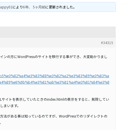
happy01
により
6年、 5ヶ月前
に更新されました。
#34315
ンの方にWordPressのサイトを移行する事ができ、大変助かりまし
3%82%b5%e3%82%a4%e3%83%88%e3%82%a2%e3%83%89%e3%83%a
a4%89%e6%9b%b4%e3%81%ab%e3%81%a4%e3%81%84%e3%8
サイトを表示していたときのindex.htmlの表示をすると、削除してい
しまいます。
法がある事は知っているのですが、WordPressでのリダイレクトの
。