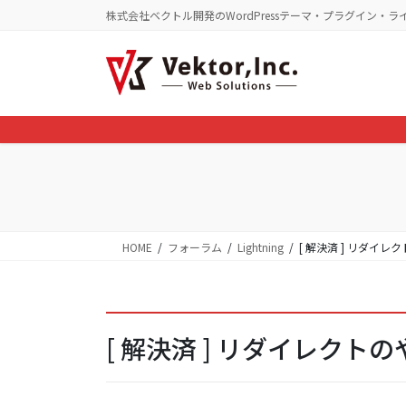
コ
ナ
株式会社ベクトル開発のWordPressテーマ・プラグイン・ラ
ン
ビ
テ
ゲ
ン
ー
ツ
シ
に
ョ
移
ン
動
に
移
動
HOME
フォーラム
Lightning
[ 解決済 ] リダイ
[ 解決済 ] リダイレク