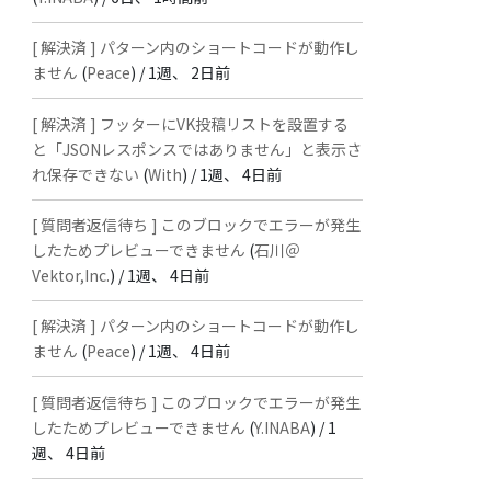
[ 解決済 ] パターン内のショートコードが動作し
ません
(
Peace
) /
1週、 2日前
[ 解決済 ] フッターにVK投稿リストを設置する
と「JSONレスポンスではありません」と表示さ
れ保存できない
(
With
) /
1週、 4日前
[ 質問者返信待ち ] このブロックでエラーが発生
したためプレビューできません
(
石川＠
Vektor,Inc.
) /
1週、 4日前
[ 解決済 ] パターン内のショートコードが動作し
ません
(
Peace
) /
1週、 4日前
[ 質問者返信待ち ] このブロックでエラーが発生
したためプレビューできません
(
Y.INABA
) /
1
週、 4日前