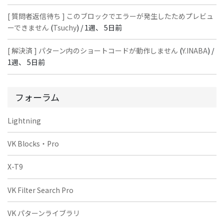
[ 質問者返信待ち ] このブロックでエラーが発生したためプレビュ
ーできません
(
Tsuchy
) /
1週、 5日前
[ 解決済 ] パターン内のショートコードが動作しません
(
Y.INABA
) /
1週、 5日前
フォーラム
Lightning
VK Blocks・Pro
X-T9
VK Filter Search Pro
VK パターンライブラリ