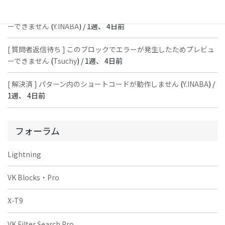
[ 質問者返信待ち ] このブロックでエラーが発生したためプレビュ
ーできません
(
Y.INABA
) /
1週、 4日前
[ 質問者返信待ち ] このブロックでエラーが発生したためプレビュ
ーできません
(
Tsuchy
) /
1週、 4日前
[ 解決済 ] パターン内のショートコードが動作しません
(
Y.INABA
) /
1週、 4日前
フォーラム
Lightning
VK Blocks・Pro
X-T9
VK Filter Search Pro