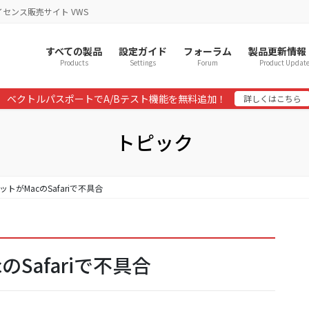
イセンス販売サイト VWS
すべての製品
設定ガイド
フォーラム
製品更新情報
Products
Settings
Forum
Product Updat
ベクトルパスポートでA/Bテスト機能を無料追加！
詳しくはこちら
トピック
トがMacのSafariで不具合
Safariで不具合