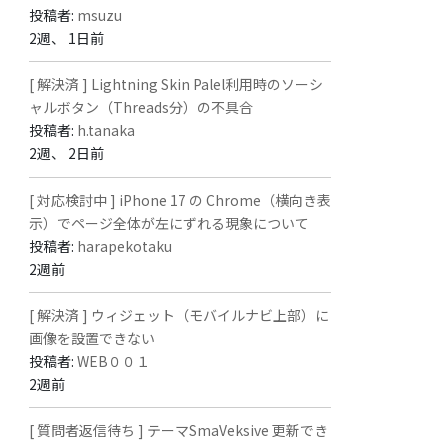
投稿者:
msuzu
2週、 1日前
[ 解決済 ] Lightning Skin Palel利用時のソーシ
ャルボタン（Threads分）の不具合
投稿者:
h.tanaka
2週、 2日前
[ 対応検討中 ] iPhone 17 の Chrome（横向き表
示）でページ全体が左にずれる現象について
投稿者:
harapekotaku
2週前
[ 解決済 ] ウィジェット（モバイルナビ上部）に
画像を設置できない
投稿者:
WEB００１
2週前
[ 質問者返信待ち ] テーマSmaVeksive 更新でき