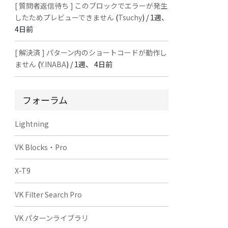
[ 質問者返信待ち ] このブロックでエラーが発生
したためプレビューできません
(
Tsuchy
) /
1週、
4日前
[ 解決済 ] パターン内のショートコードが動作し
ません
(
Y.INABA
) /
1週、 4日前
フォーラム
Lightning
VK Blocks・Pro
X-T9
VK Filter Search Pro
VK パターンライブラリ