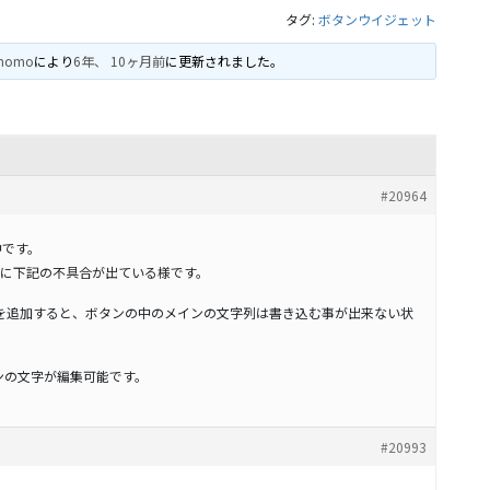
タグ:
ボタンウイジェット
momo
により
6年、 10ヶ月前
に更新されました。
#20964
利用中です。
に下記の不具合が出ている様です。
ェットを追加すると、ボタンの中のメインの文字列は書き込む事が出来ない状
インの文字が編集可能です。
#20993