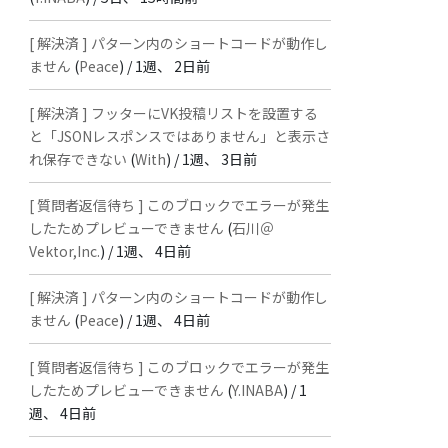
[ 解決済 ] パターン内のショートコードが動作し
ません
(
Peace
) /
1週、 2日前
[ 解決済 ] フッターにVK投稿リストを設置する
と「JSONレスポンスではありません」と表示さ
れ保存できない
(
With
) /
1週、 3日前
[ 質問者返信待ち ] このブロックでエラーが発生
したためプレビューできません
(
石川＠
Vektor,Inc.
) /
1週、 4日前
[ 解決済 ] パターン内のショートコードが動作し
ません
(
Peace
) /
1週、 4日前
[ 質問者返信待ち ] このブロックでエラーが発生
したためプレビューできません
(
Y.INABA
) /
1
週、 4日前