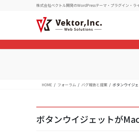
コ
ナ
株式会社ベクトル開発のWordPressテーマ・プラグイン・ラ
ン
ビ
テ
ゲ
ン
ー
ツ
シ
に
ョ
移
ン
動
に
移
動
HOME
フォーラム
バグ報告と提案
ボタンウイジェッ
ボタンウイジェットがMacの