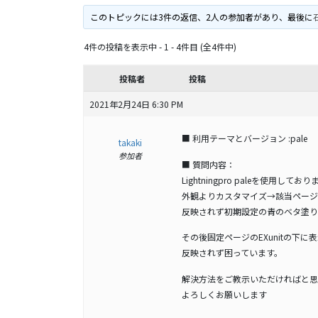
このトピックには3件の返信、2人の参加者があり、最後に
石
4件の投稿を表示中 - 1 - 4件目 (全4件中)
投稿者
投稿
2021年2月24日 6:30 PM
■ 利用テーマとバージョン :pale
takaki
参加者
■ 質問内容：
Lightningpro paleを使用してお
外観よりカスタマイズ→該当ページ
反映されず初期設定の青のベタ塗り
その後固定ページのEXunitの下
反映されず困っています。
解決方法をご教示いただければと思
よろしくお願いします