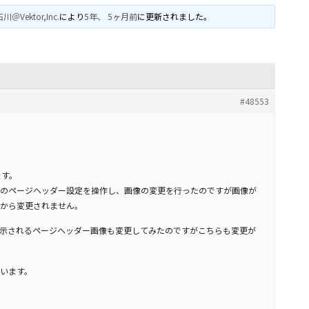
川＠Vektor,Inc.
により
5年、 5ヶ月前
に更新されました。
#48553
ります。
のページヘッダー設定を操作し、画像の変更を行ったのですが画像が
から変更されません。
に表示されるページヘッダー画像も変更してみたのですがこちらも変更が
います。