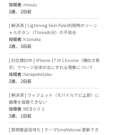
投稿者:
msuzu
2週、 2日前
[ 解決済 ] Lightning Skin Palel利用時のソーシ
ャルボタン（Threads分）の不具合
投稿者:
h.tanaka
2週、 3日前
[ 対応検討中 ] iPhone 17 の Chrome（横向き表
示）でページ全体が左にずれる現象について
投稿者:
harapekotaku
2週、 2日前
[ 解決済 ] ウィジェット（モバイルナビ上部）に
画像を設置できない
投稿者:
WEB００１
2週、 1日前
[ 質問者返信待ち ] テーマSmaVeksive 更新でき