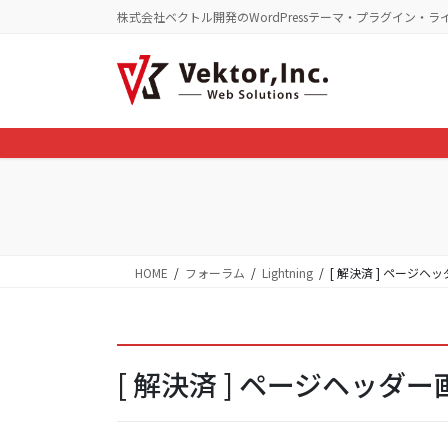
コ
ナ
株式会社ベクトル開発のWordPressテーマ・プラグイン・ラ
ン
ビ
テ
ゲ
ン
ー
ツ
シ
に
ョ
移
ン
動
に
移
動
HOME
フォーラム
Lightning
[ 解決済 ] ページ
[ 解決済 ] ページヘッ