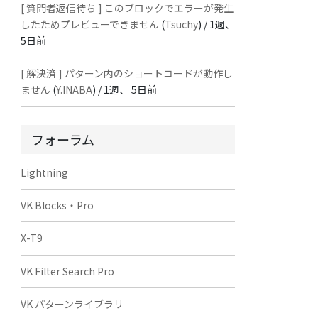
[ 質問者返信待ち ] このブロックでエラーが発生
したためプレビューできません
(
Tsuchy
) /
1週、
5日前
[ 解決済 ] パターン内のショートコードが動作し
ません
(
Y.INABA
) /
1週、 5日前
フォーラム
Lightning
VK Blocks・Pro
X-T9
VK Filter Search Pro
VK パターンライブラリ