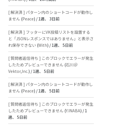
[ 解決済 ] パターン内のショートコードが動作し
ません
(
Peace
) /
1週、 3日前
[ 解決済 ] フッターにVK投稿リストを設置する
と「JSONレスポンスではありません」と表示さ
れ保存できない
(
With
) /
1週、 5日前
[ 質問者返信待ち ] このブロックでエラーが発生
したためプレビューできません
(
石川＠
Vektor,Inc.
) /
1週、 5日前
[ 解決済 ] パターン内のショートコードが動作し
ません
(
Peace
) /
1週、 5日前
[ 質問者返信待ち ] このブロックでエラーが発生
したためプレビューできません
(
Y.INABA
) /
1
週、 5日前