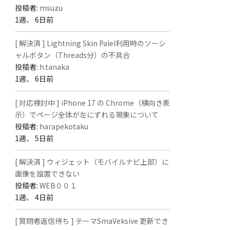
投稿者:
msuzu
1週、 6日前
[ 解決済 ] Lightning Skin Palel利用時のソーシ
ャルボタン（Threads分）の不具合
投稿者:
h.tanaka
1週、 6日前
[ 対応検討中 ] iPhone 17 の Chrome（横向き表
示）でページ全体が左にずれる現象について
投稿者:
harapekotaku
1週、 5日前
[ 解決済 ] ウィジェット（モバイルナビ上部）に
画像を設置できない
投稿者:
WEB００１
1週、 4日前
[ 質問者返信待ち ] テーマSmaVeksive 更新でき