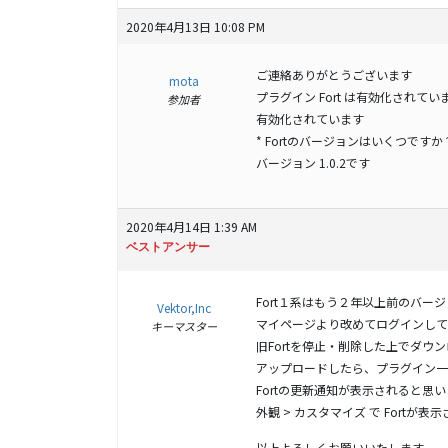
2020年4月13日 10:08 PM
ご連絡ありがとうございます
mota
プラグイン Fort は有効化されてい
参加者
有効化されています
* Fortのバージョンはいくつですか
バージョン 1.0.2です
2020年4月14日 1:39 AM
ベストアンサー
Fort１系はもう２年以上前のバ
Vektor,Inc
マイページより改めてログインしてF
キーマスター
旧Fortを停止・削除した上でダウ
アップロードしたら、プラグイン一
Fortの更新通知が表示されると思い
外観 > カスタマイズ で Fortが
以上よろしくお願いいたします。