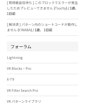
[ 質問者返信待ち ] このブロックでエラーが発生
したためプレビューできません
(
Tsuchy
) /
1週、
1日前
[ 解決済 ] パターン内のショートコードが動作し
ません
(
Y.INABA
) /
1週、 1日前
フォーラム
Lightning
VK Blocks・Pro
X-T9
VK Filter Search Pro
VK パターンライブラリ