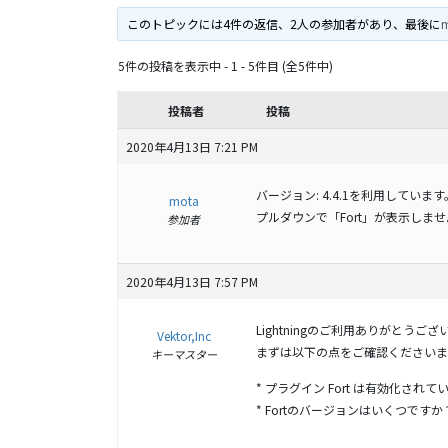
このトピックには4件の返信、2人の参加者があり、最後に
5件の投稿を表示中 - 1 - 5件目 (全5件中)
投稿者
投稿
2020年4月13日 7:21 PM
バージョン: 4.4.1を利用しています
mota
プルダウンで「Fort」が表示しま
参加者
2020年4月13日 7:57 PM
Lightningのご利用ありがとうござ
Vektor,Inc
まずは以下の点をご確認くださいま
キーマスター
* プラグイン Fort は有効化され
* Fortのバージョンはいくつですか