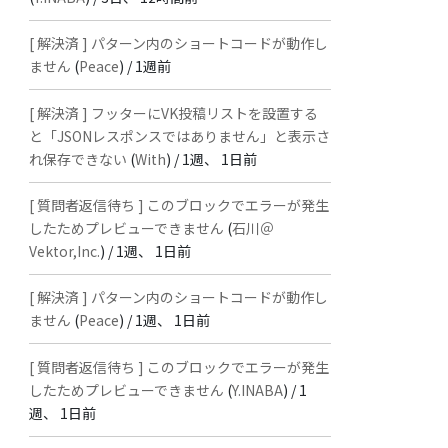
[ 解決済 ] パターン内のショートコードが動作し
ません
(
Peace
) /
1週前
[ 解決済 ] フッターにVK投稿リストを設置する
と「JSONレスポンスではありません」と表示さ
れ保存できない
(
With
) /
1週、 1日前
[ 質問者返信待ち ] このブロックでエラーが発生
したためプレビューできません
(
石川＠
Vektor,Inc.
) /
1週、 1日前
[ 解決済 ] パターン内のショートコードが動作し
ません
(
Peace
) /
1週、 1日前
[ 質問者返信待ち ] このブロックでエラーが発生
したためプレビューできません
(
Y.INABA
) /
1
週、 1日前