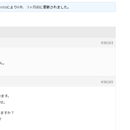
mota
により
6年、 3ヶ月前
に更新されました。
#36163
。
せん。
#36165
います。
せ。
ていますか？
？