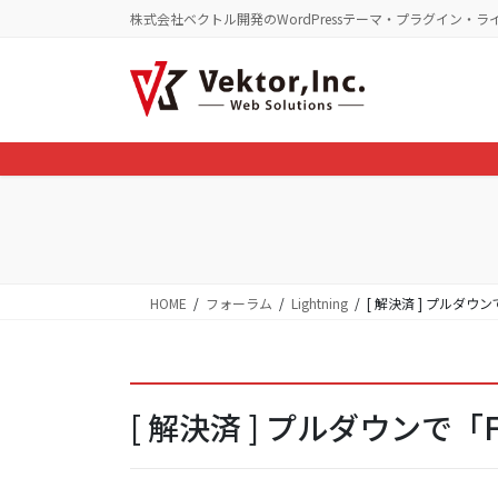
コ
ナ
株式会社ベクトル開発のWordPressテーマ・プラグイン・ラ
ン
ビ
テ
ゲ
ン
ー
ツ
シ
に
ョ
移
ン
動
に
移
動
HOME
フォーラム
Lightning
[ 解決済 ] プルダウ
[ 解決済 ] プルダウンで「