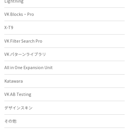
Lightning
VK Blocks・Pro
X-T9
VK Filter Search Pro
VK パターンライブラリ
All in One Expansion Unit
Katawara
VK AB Testing
デザインスキン
その他