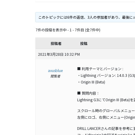
このトピックには6件の返信、3人の参加者があり、最後に
a
7件の投稿を表示中 - 1 - 7件目 (全7件中)
投稿者
投稿
2021年3月28日 10:32 PM
■ 利用テーマとバージョン :
avusblue
・Lightning バージョン: 14.0.3 (G3
閲覧者
・Origin III (Beta)
■ 質問内容：
Lightning G3にてOrigin III (B
スクロール時のグローバルメニュー
左側にロゴ、右側にメニュー(Orig
DRILL LANCERさんの記事を
コード内origin2の記述をorigin