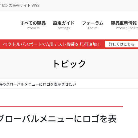
イセンス販売サイト VWS
すべての製品
設定ガイド
フォーラム
製品更新情報
Products
Settings
Forum
Product Updat
ベクトルパスポートでA/Bテスト機能を無料追加！
詳しくはこちら
トピック
ロール時のグローバルメニューにロゴを表示させたい
時のグローバルメニューにロゴを表