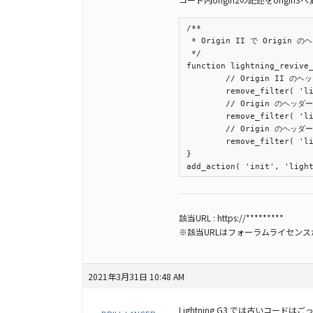
/**

 * Origin II で Origin 
 */

function lightning_revive_
	// Origin II のヘッダー固定を解除 ( 必須 ).

	remove_filter( 'lightning_localize_options', 'lightning_origin3_add_js_option', 10, 1 );

	// Origin のヘッダー固定を復活 ( 必須 ).

	remove_filter( 'lightning_headfix_enable', 'lightning_origin3_headfix_disabel' );

	// Origin のヘッダー伸縮を復活 ( 任意 ).

	remove_filter( 'lightning_header_height_changer_enable', 'lightning_origin3_header_height_changer_disabel' );

}

add_action( 'init', 'ligh
該当URL :
https://*********
※該当URLはフォーラムライセン
2021年3月31日 10:48 AM
Lightning G3 では古いコード