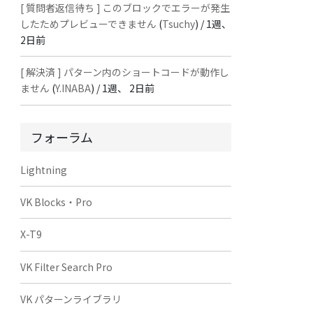
[ 質問者返信待ち ] このブロックでエラーが発生
したためプレビューできません
(
Tsuchy
) /
1週、
2日前
[ 解決済 ] パターン内のショートコードが動作し
ません
(
Y.INABA
) /
1週、 2日前
フォーラム
Lightning
VK Blocks・Pro
X-T9
VK Filter Search Pro
VK パターンライブラリ