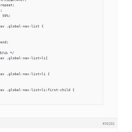
repeat;

;

 50%;

av .global-nav-list {



end;

のみ */

av .global-nav-list>li{

av .global-nav-list>li {

av .global-nav-list>li:first-child {

#50201