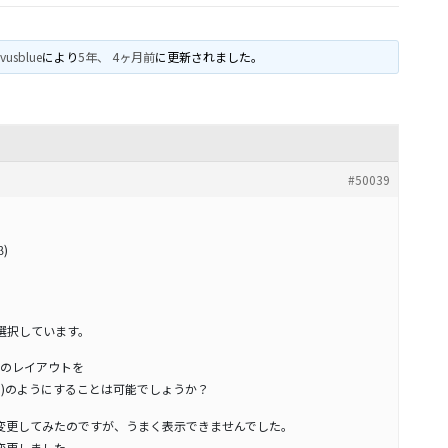
vusblue
により
5年、 4ヶ月前
に更新されました。
#50039
β)
eta)を選択しています。
のレイアウトを
in)のようにすることは可能でしょうか？
参考に変更してみたのですが、うまく表示できませんでした。
3へ変更しました。