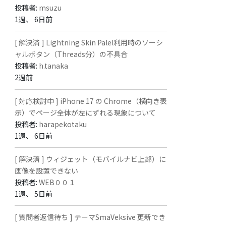
投稿者:
msuzu
1週、 6日前
[ 解決済 ] Lightning Skin Palel利用時のソーシ
ャルボタン（Threads分）の不具合
投稿者:
h.tanaka
2週前
[ 対応検討中 ] iPhone 17 の Chrome（横向き表
示）でページ全体が左にずれる現象について
投稿者:
harapekotaku
1週、 6日前
[ 解決済 ] ウィジェット（モバイルナビ上部）に
画像を設置できない
投稿者:
WEB００１
1週、 5日前
[ 質問者返信待ち ] テーマSmaVeksive 更新でき