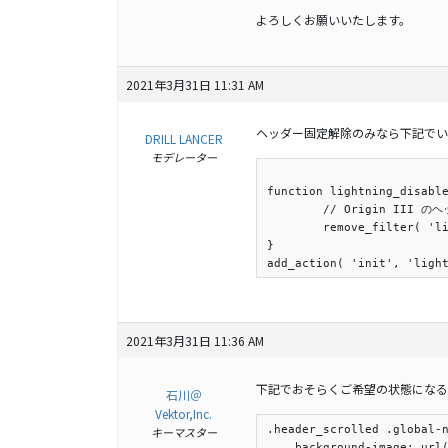
よろしくお願いいたします。
2021年3月31日 11:31 AM
ヘッダー固定解除のみなら下記でい
DRILL LANCER
モデレーター
function lightning_disable
	// Origin III のヘッダー固定を解除.

	remove_filter( 'lightning_localize_options', 'lightning_global_nav_fix', 10, 1 );

}

2021年3月31日 11:36 AM
下記でおそらくご希望の状態になる
石川＠
Vektor,Inc.
.header_scrolled .global-n
キーマスター
    background-image: ur