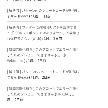
[ 解決済 ] パターン内のショートコードが動作し
ません
(
Peace
) /
1週、 1日前
[ 解決済 ] フッターにVK投稿リストを設置する
と「JSONレスポンスではありません」と表示さ
れ保存できない
(
With
) /
1週、 2日前
[ 質問者返信待ち ] このブロックでエラーが発生
したためプレビューできません
(
石川＠
Vektor,Inc.
) /
1週、 2日前
[ 解決済 ] パターン内のショートコードが動作し
ません
(
Peace
) /
1週、 2日前
[ 質問者返信待ち ] このブロックでエラーが発生
したためプレビューできません
(
Y.INABA
) /
1
週、 2日前