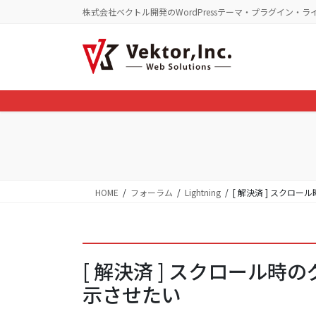
コ
ナ
株式会社ベクトル開発のWordPressテーマ・プラグイン・ラ
ン
ビ
テ
ゲ
ン
ー
ツ
シ
に
ョ
移
ン
動
に
移
動
HOME
フォーラム
Lightning
[ 解決済 ] スク
[ 解決済 ] スクロール
示させたい