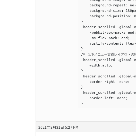
    background-repeat: no-
    background-size: 130px
    background-position: 0
}

.header_scrolled .global-n
    -webkit-box-pack: end;
    -ms-flex-pack: end;

    justify-content: flex-
}

/* 以下メニュー貫通レイアウトの時
.header_scrolled .global-n
    width:auto;

}

.header_scrolled .global-n
    border-right: none;

}

.header_scrolled .global-n
    border-left: none;

}
2021年3月31日 5:27 PM