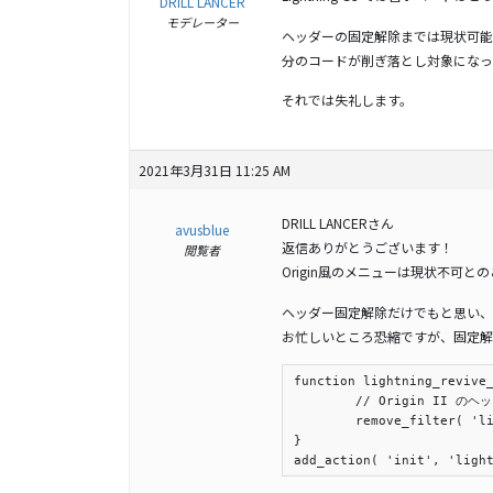
DRILL LANCER
モデレーター
ヘッダーの固定解除までは現状可能で
分のコードが削ぎ落とし対象になっ
それでは失礼します。
2021年3月31日 11:25 AM
DRILL LANCERさん
avusblue
返信ありがとうございます！
閲覧者
Origin風のメニューは現状不可と
ヘッダー固定解除だけでもと思い、
お忙しいところ恐縮ですが、固定解
function lightning_revive_
	// Origin II のヘッダー固定を解除 ( 必須 ).

	remove_filter( 'lightning_localize_options', 'lightning_origin3_add_js_option', 10, 1 );

}

add_action( 'init', 'ligh