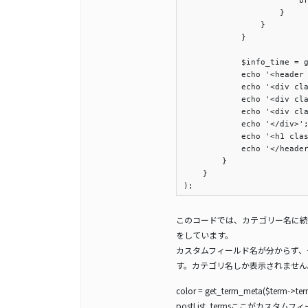
                      
                    }

                }

            }

            $info_time = g
            echo '<header 
            echo '<div cla
            echo '<div cla
            echo '<div cla
            echo '</div>';
            echo '<h1 clas
            echo '</header
        }

    }

);
このコードでは、カテゴリー名に続
をしています。
カスタムフィールド名が分からず、
す。カテゴリ名しか表示されません
color = get_term_meta($term->term_
postList_termsここがカス