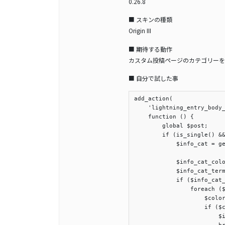
0.26.8
■ スキンの種類
Origin III
■ 期待する動作
カスタム投稿ページのカテゴリーを
■ 自分で試した事
add_action(

    'lightning_entry_body_
    function () {

        global $post;

        if (is_single() &&
            $info_cat = ge
            $info_cat_colo
            $info_cat_term
            if ($info_cat_
                foreach ($
                    $color
                    if ($c
                        $i