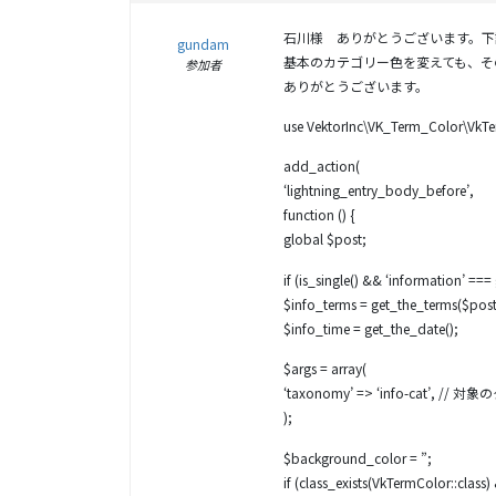
石川様 ありがとうございます。下
gundam
基本のカテゴリー色を変えても、そ
参加者
ありがとうございます。
use VektorInc\VK_Term_Color\VkT
add_action(
‘lightning_entry_body_before’,
function () {
global $post;
if (is_single() && ‘information’ ===
$info_terms = get_the_terms($post-
$info_time = get_the_date();
$args = array(
‘taxonomy’ => ‘info-cat’, 
);
$background_color = ”;
if (class_exists(VkTermColor::clas