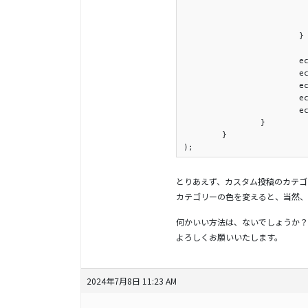
					$categories_class .= ' category-' . e
				
			}

			echo '<div class="custom-info-cat' . $categories_class . '">';

			echo '<span class="custom-info-cat-date">' . $info_time . '</span>';

			echo '<span class="custom-info-cat-category">' . get_the_term_list( $post->ID, 'info-cat', ", ', ', " ) . '</span>';

			echo '</div>';

			echo '<h1 class="entry_title">' . get_the_title() . '</h1>';

		}

	}

);
とりあえず、カスタム投稿のカテゴ
カテゴリーの色を変えると、当然、
何かいい方法は、ないでしょうか？
よろしくお願いいたします。
2024年7月8日 11:23 AM