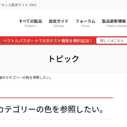
イセンス販売サイト VWS
すべての製品
設定ガイド
フォーラム
製品更新情報
Products
Settings
Forum
Product Updat
ベクトルパスポートでA/Bテスト機能を無料追加！
詳しくはこちら
トピック
ム投稿のカテゴリーの色を参照したい。
稿のカテゴリーの色を参照したい。