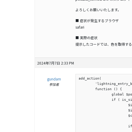
よろしくお願いいたします。
■ 症状が発生するブラウザ
safari
■ 実際の症状
提示したコードでは、色を取得する
2024年7月7日 2:33 PM
gundam
add_action(

参加者
	'lightning_entry_body_before',

	function () {

		global $post;

		if ( is_single() && 'information' === get_post_type() ) {

			$info_terms       = get_the_terms( $post->ID, 'info-cat' );

			$info_time        = get_the_date();

			$categories_class = '';

			if ( ! empty( $info_terms ) && ! is_wp_error( $info_terms ) ) {

				foreach ( $info_terms as $t