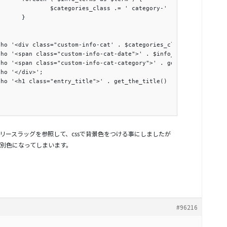
sc_attr( $term->slug );

}

リースラッグを参照して、cssで背景色をつける事にしましたが
別色になってしまいます。
#96216