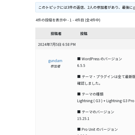
このトピックには3件の返信、2人の参加者があり、最後に
4件の投稿を表示中 - 1 - 4件目 (全4件中)
投稿者
投稿
2024年7月5日 6:58 PM
■ WordPress のバージョン
gundam
6.5.5
参加者
■ テーマ・プラグインは全て最新
確認しました。
■ テーマの種類
Lightning ( G3 ) + Lightning G3 Pro
■ テーマのバージョン
15.25.1
■ Pro Unit のバージョン