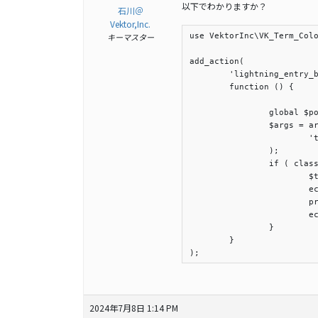
以下でわかりますか？
石川＠
Vektor,Inc.
use VektorInc\VK_Term_Colo
キーマスター
add_action(

	'lightning_entry_body_before',

	function () {

		global $post;

		$args = array(

			'taxonomy' => 'area', // 対象のタクソノミーを指定

		);

		if ( class_exists( VkTermColor::class ) && method_exists( VkTermColor::class, 'get_post_single_term_info' ) ) {

			$term = VkTermColor::get_post_single_term_info( $post, $args );

			echo '<pre style="text-align:left">';

			print_r( $term );

			echo '</pre>';

		}

	}

);
2024年7月8日 1:14 PM