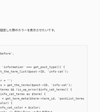
設定した際のカラーを表示させたいです。
before',

 'information' === get_post_type()) {

t_the_term_list($post->ID, 'info-cat');

r = '';

s = get_the_terms($post->ID, 'info-cat');

terms && !is_wp_error($info_cat_terms)) {

info_cat_terms as $term) {

 = get_term_meta($term->term_id, 'postList_terms', true);

olor) {

nfo_cat_color = $color;
