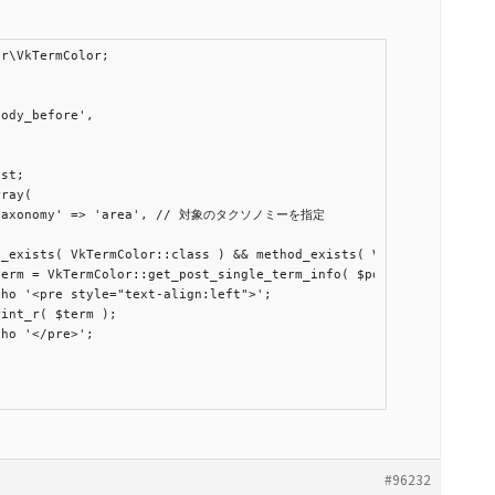
r\VkTermColor;

#96232