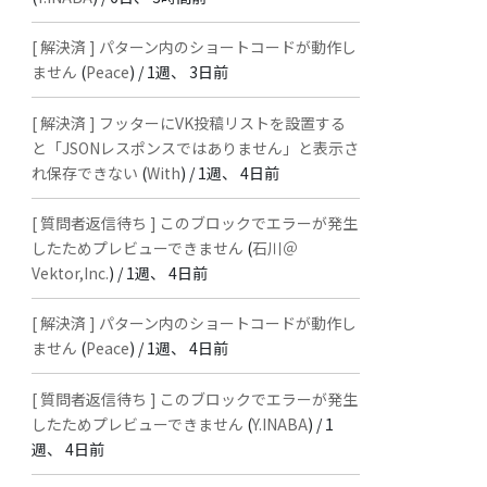
[ 解決済 ] パターン内のショートコードが動作し
ません
(
Peace
) /
1週、 3日前
[ 解決済 ] フッターにVK投稿リストを設置する
と「JSONレスポンスではありません」と表示さ
れ保存できない
(
With
) /
1週、 4日前
[ 質問者返信待ち ] このブロックでエラーが発生
したためプレビューできません
(
石川＠
Vektor,Inc.
) /
1週、 4日前
[ 解決済 ] パターン内のショートコードが動作し
ません
(
Peace
) /
1週、 4日前
[ 質問者返信待ち ] このブロックでエラーが発生
したためプレビューできません
(
Y.INABA
) /
1
週、 4日前