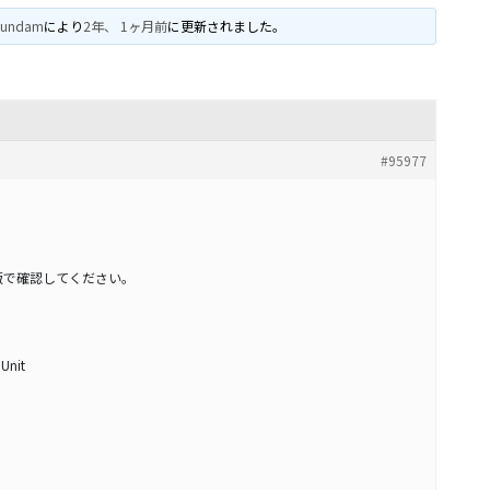
gundam
により
2年、 1ヶ月前
に更新されました。
#95977
版で確認してください。
 Unit