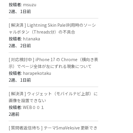
投稿者:
msuzu
2週、 1日前
[ 解決済 ] Lightning Skin Palel利用時のソーシ
ャルボタン（Threads分）の不具合
投稿者:
h.tanaka
2週、 2日前
[ 対応検討中 ] iPhone 17 の Chrome（横向き表
示）でページ全体が左にずれる現象について
投稿者:
harapekotaku
2週、 1日前
[ 解決済 ] ウィジェット（モバイルナビ上部）に
画像を設置できない
投稿者:
WEB００１
2週前
[ 質問者返信待ち ] テーマSmaVeksive 更新でき