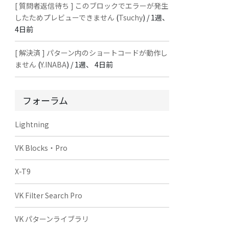
[ 質問者返信待ち ] このブロックでエラーが発生
したためプレビューできません
(
Tsuchy
) /
1週、
4日前
[ 解決済 ] パターン内のショートコードが動作し
ません
(
Y.INABA
) /
1週、 4日前
フォーラム
Lightning
VK Blocks・Pro
X-T9
VK Filter Search Pro
VK パターンライブラリ