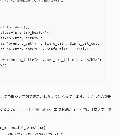
  break; // 最初に見つかった色を使用する

et_the_date();

class="p-entry_header">';

ss="p-entry_meta">';

ss="p-entry_cat">' . $info_cat . $info_cat_color . '</div>';

ss="p-entry_date">' . $info_time . '</div>';



s="p-entry_title">' . get_the_title() . '</h1>';

>';

いて色番が文字列で表示されるようになっています。まずは色の取得
ダメなのか、コードが悪いのか、実際上記のコードでは「空文字」で
。
id, ‘postList_terms’, true);
タムフィールド名なのですが、わからなかったです。