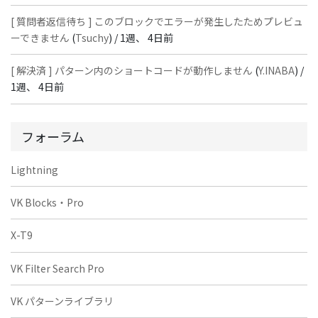
[ 質問者返信待ち ] このブロックでエラーが発生したためプレビュ
ーできません
(
Tsuchy
) /
1週、 4日前
[ 解決済 ] パターン内のショートコードが動作しません
(
Y.INABA
) /
1週、 4日前
フォーラム
Lightning
VK Blocks・Pro
X-T9
VK Filter Search Pro
VK パターンライブラリ