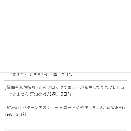
[ 解決済 ] フッターにVK投稿リストを設置すると「JSONレスポン
スではありません」と表示され保存できない
(
With
) /
1週、 5日前
[ 質問者返信待ち ] このブロックでエラーが発生したためプレビュ
ーできません
(
石川＠Vektor,Inc.
) /
1週、 5日前
[ 解決済 ] パターン内のショートコードが動作しません
(
Peace
) /
1
週、 5日前
[ 質問者返信待ち ] このブロックでエラーが発生したためプレビュ
ーできません
(
Y.INABA
) /
1週、 5日前
[ 質問者返信待ち ] このブロックでエラーが発生したためプレビュ
ーできません
(
Tsuchy
) /
1週、 5日前
[ 解決済 ] パターン内のショートコードが動作しません
(
Y.INABA
) /
1週、 5日前