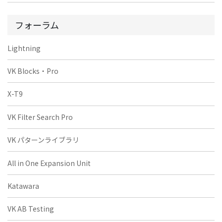
フォーラム
Lightning
VK Blocks・Pro
X-T9
VK Filter Search Pro
VK パターンライブラリ
All in One Expansion Unit
Katawara
VK AB Testing