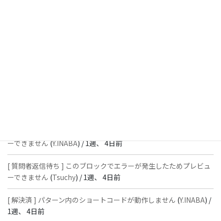
週、 2日前
[ 解決済 ] フッターにVK投稿リストを設置すると「JSONレスポン
スではありません」と表示され保存できない
(
With
) /
1週、 3日前
[ 質問者返信待ち ] このブロックでエラーが発生したためプレビュ
ーできません
(
石川＠Vektor,Inc.
) /
1週、 4日前
[ 解決済 ] パターン内のショートコードが動作しません
(
Peace
) /
1
週、 4日前
[ 質問者返信待ち ] このブロックでエラーが発生したためプレビュ
ーできません
(
Y.INABA
) /
1週、 4日前
[ 質問者返信待ち ] このブロックでエラーが発生したためプレビュ
ーできません
(
Tsuchy
) /
1週、 4日前
[ 解決済 ] パターン内のショートコードが動作しません
(
Y.INABA
) /
1週、 4日前