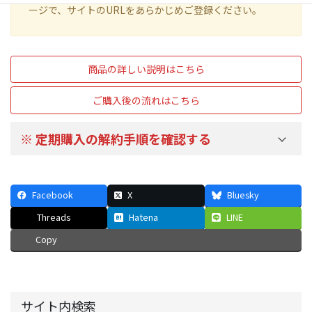
ージで、サイトのURLをあらかじめご登録ください。
商品の詳しい説明はこちら
ご購入後の流れはこちら
※ 定期購入の解約手順を確認する
マイアカウント
ページから
定期購入
をクリックして定期
購入している注文一覧を表示します。
Facebook
注文番号をクリックして詳細ページに移動します。
X
Bluesky
「キャンセル」ボタンからご解約できます。
Threads
Hatena
LINE
キャンセルボタンを押すと
ステータスが「キャンセル承
Copy
認待ち」になります
。
残りのサブスクリプション期間を
過ぎると自動的にキャンセルされます。
お支払いいただいた費用について、残期間を月割
や日割りで返金するようなことはできませんの
サイト内検索