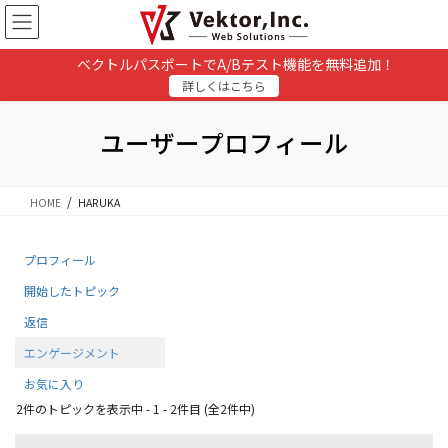
コ
ナ
ン
ビ
テ
ゲ
ベクトルパスポートでA/Bテスト機能を無料追加！
ン
ー
詳しくはこちら
ツ
シ
に
ョ
移
ン
ユーザープロフィール
動
に
移
動
HOME
HARUKA
プロフィール
開始したトピック
返信
エンゲージメント
お気に入り
2件のトピックを表示中 - 1 - 2件目 (全2件中)