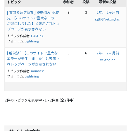
トピック
参加者
投稿
最新の投稿
[ 質問者返信待ち ] 移動済み: 返信
3
3
2年、 2ヶ月前
先: 【このサイトで重大なエラー
石川＠Vektor,Inc.
が発生しました】と表示されトッ
プページが表示されない
トピック作成者:
HARUKA
フォーラム:
Lightning
[ 解決済 ] 【このサイトで重大な
3
6
2年、 2ヶ月前
エラーが発生しました】と表示さ
Vektor,Inc
れトップページが表示されない
トピック作成者:
naimase
フォーラム:
Lightning
2件のトピックを表示中 - 1 - 2件目 (全2件中)