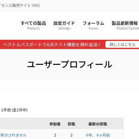
イセンス販売サイト VWS
すべての製品
設定ガイド
フォーラム
製品更新情報
Products
Settings
Forum
Product Updat
ベクトルパスポートでA/Bテスト機能を無料追加！
詳しくはこちら
ユーザープロフィール
 1件目 (全1件中)
参加者
投稿
最新の投稿
が表示されません
2
2
6年、 6ヶ月前