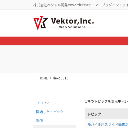
コ
ナ
株式会社ベクトル開発のWordPressテーマ・プラグイン・ラ
ン
ビ
テ
ゲ
ン
ー
ツ
シ
に
ョ
移
ン
動
に
移
動
HOME
rieko0916
1件のトピックを表示中 - 1 -
プロフィール
開始したトピック
トピック
返信
モバイル用スライド画像