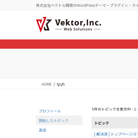
コ
ナ
株式会社ベクトル開発のWordPressテーマ・プラグイン・ラ
ン
ビ
テ
ゲ
ン
ー
ツ
シ
に
ョ
移
ン
動
に
移
動
HOME
tpyh
5件のトピックを表示中 - 1 -
プロフィール
開始したトピック
トピック
返信
[ 解決済 ] トップペー