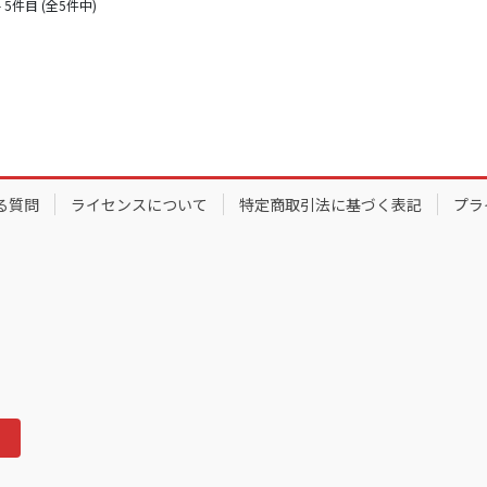
 5件目 (全5件中)
る質問
ライセンスについて
特定商取引法に基づく表記
プラ