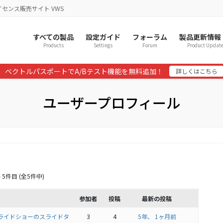
イセンス販売サイト VWS
すべての製品
設定ガイド
フォーラム
製品更新情報
Products
Settings
Forum
Product Updat
ベクトルパスポートでA/Bテスト機能を無料追加！
詳しくはこちら
ユーザープロフィール
 5件目 (全5件中)
参加者
投稿
最新の投稿
ジスライドショーのスライドタ
3
4
5年、 1ヶ月前