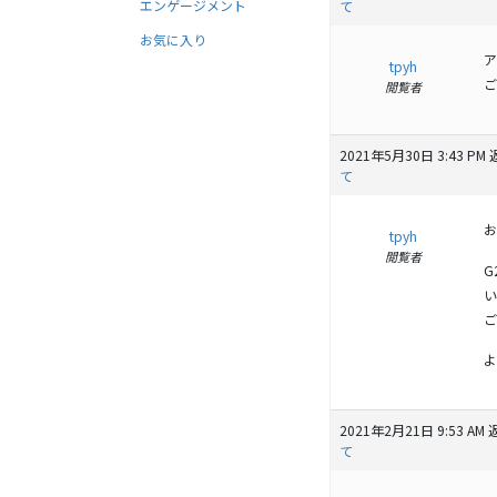
エンゲージメント
て
お気に入り
ア
tpyh
ご
閲覧者
2021年5月30日 3:43 PM
て
お
tpyh
閲覧者
G
い
ご
よ
2021年2月21日 9:53 AM
て