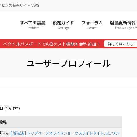
イセンス販売サイト VWS
すべての製品
設定ガイド
フォーラム
製品更新情報
Products
Settings
Forum
Product Updat
ベクトルパスポートでA/Bテスト機能を無料追加！
詳しくはこちら
ユーザープロフィール
目 (全6件中)
投稿
返信先:
[ 解決済 ] トップページスライドショーのスライドタイトルについ