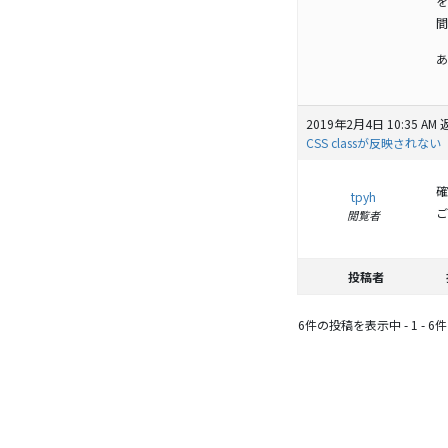
を
間
あ
2019年2月4日 10:35 AM
CSS classが反映されない
確
tpyh
ご
閲覧者
投稿者
6件の投稿を表示中 - 1 - 6件