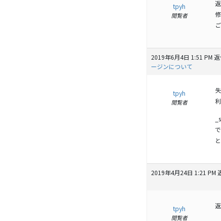
返
tpyh
修
閲覧者
ご
2019年6月4日 1:51 PM
返
ージンについて
失
tpyh
利
閲覧者
_
で
と
2019年4月24日 1:21 PM
返
tpyh
閲覧者