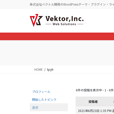
コ
ナ
株式会社ベクトル開発のWordPressテーマ・プラグイン・ラ
ン
ビ
テ
ゲ
ン
ー
ツ
シ
に
ョ
移
ン
動
に
移
動
HOME
tpyh
6件の投稿を表示中 - 1 - 6件
プロフィール
開始したトピック
投稿者
返信
2021年6月23日 1:35 PM