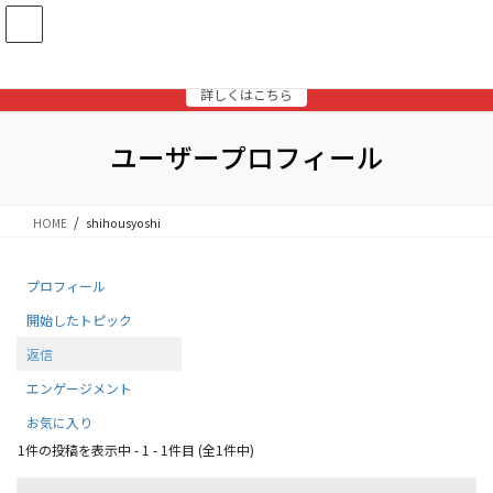
コ
ナ
ン
ビ
テ
ゲ
ベクトルパスポートでA/Bテスト機能を無料追加！
ン
ー
詳しくはこちら
ツ
シ
に
ョ
移
ン
ユーザープロフィール
動
に
移
動
HOME
shihousyoshi
プロフィール
開始したトピック
返信
エンゲージメント
お気に入り
1件の投稿を表示中 - 1 - 1件目 (全1件中)