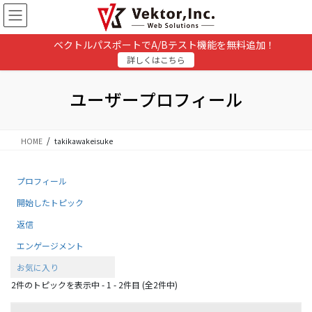
コ
ナ
ン
ビ
テ
ゲ
ベクトルパスポートでA/Bテスト機能を無料追加！
ン
ー
詳しくはこちら
ツ
シ
に
ョ
移
ン
ユーザープロフィール
動
に
移
動
HOME
takikawakeisuke
プロフィール
開始したトピック
返信
エンゲージメント
お気に入り
2件のトピックを表示中 - 1 - 2件目 (全2件中)