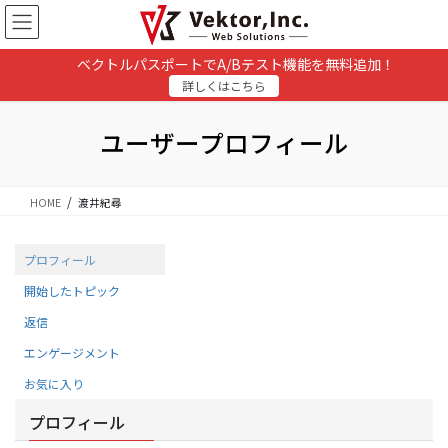
コ
ナ
ン
ビ
テ
ゲ
ベクトルパスポートでA/Bテスト機能を無料追加！
ン
ー
詳しくはこちら
ツ
シ
に
ョ
移
ン
ユーザープロフィール
動
に
移
動
HOME
渡井紀尋
プロフィール
開始したトピック
返信
エンゲージメント
お気に入り
プロフィール