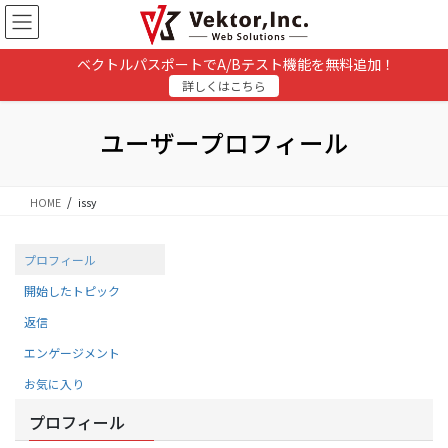
コ
ナ
ン
ビ
テ
ゲ
ベクトルパスポートでA/Bテスト機能を無料追加！
ン
ー
詳しくはこちら
ツ
シ
に
ョ
移
ン
ユーザープロフィール
動
に
移
動
HOME
issy
プロフィール
開始したトピック
返信
エンゲージメント
お気に入り
プロフィール