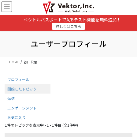
コ
ナ
ン
ビ
テ
ゲ
ベクトルパスポートでA/Bテスト機能を無料追加！
ン
ー
詳しくはこちら
ツ
シ
に
ョ
移
ン
ユーザープロフィール
動
に
移
動
HOME
谷口公啓
プロフィール
開始したトピック
返信
エンゲージメント
お気に入り
1件のトピックを表示中 - 1 - 1件目 (全1件中)