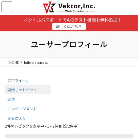
コ
ナ
ン
ビ
テ
ゲ
ベクトルパスポートでA/Bテスト機能を無料追加！
ン
ー
詳しくはこちら
ツ
シ
に
ョ
移
ン
ユーザープロフィール
動
に
移
動
HOME
fujiwaramasaya
プロフィール
開始したトピック
返信
エンゲージメント
お気に入り
2件のトピックを表示中 - 1 - 2件目 (全2件中)