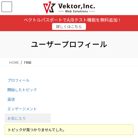
コ
ナ
ン
ビ
テ
ゲ
ベクトルパスポートでA/Bテスト機能を無料追加！
ン
ー
詳しくはこちら
ツ
シ
に
ョ
移
ン
ユーザープロフィール
動
に
移
動
HOME
FB68
プロフィール
開始したトピック
返信
エンゲージメント
お気に入り
トピックが見つかりませんでした。