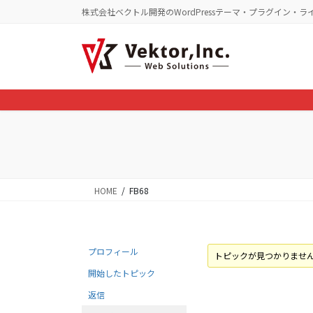
コ
ナ
株式会社ベクトル開発のWordPressテーマ・プラグイン・ラ
ン
ビ
テ
ゲ
ン
ー
ツ
シ
に
ョ
移
ン
動
に
移
動
HOME
FB68
プロフィール
トピックが見つかりませ
開始したトピック
返信