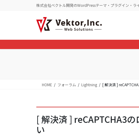
コ
ナ
株式会社ベクトル開発のWordPressテーマ・プラグイン・ラ
ン
ビ
テ
ゲ
ン
ー
ツ
シ
に
ョ
移
ン
動
に
移
動
HOME
フォーラム
Lightning
[ 解決済 ] reCA
[ 解決済 ] reCAPTC
い