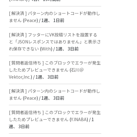
[ 解決済 ] パターン内のショートコードが動作し
ません
(
Peace
) /
1週、 1日前
[ 解決済 ] フッターにVK投稿リストを設置する
と「JSONレスポンスではありません」と表示さ
れ保存できない
(
With
) /
1週、 3日前
[ 質問者返信待ち ] このブロックでエラーが発生
したためプレビューできません
(
石川＠
Vektor,Inc.
) /
1週、 3日前
[ 解決済 ] パターン内のショートコードが動作し
ません
(
Peace
) /
1週、 3日前
[ 質問者返信待ち ] このブロックでエラーが発生
したためプレビューできません
(
Y.INABA
) /
1
週、 3日前