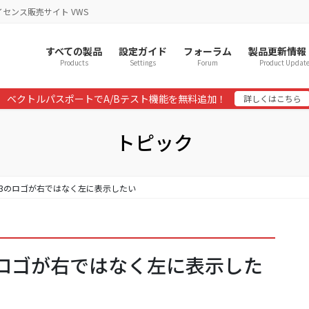
イセンス販売サイト VWS
すべての製品
設定ガイド
フォーラム
製品更新情報
Products
Settings
Forum
Product Updat
ベクトルパスポートでA/Bテスト機能を無料追加！
詳しくはこちら
トピック
PTCHA3のロゴが右ではなく左に表示したい
HA3のロゴが右ではなく左に表示した