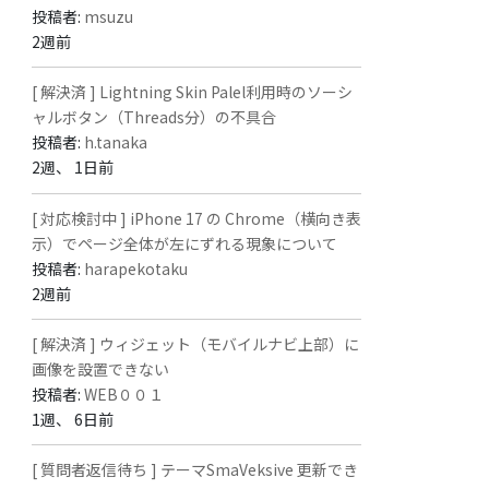
投稿者:
msuzu
2週前
[ 解決済 ] Lightning Skin Palel利用時のソーシ
ャルボタン（Threads分）の不具合
投稿者:
h.tanaka
2週、 1日前
[ 対応検討中 ] iPhone 17 の Chrome（横向き表
示）でページ全体が左にずれる現象について
投稿者:
harapekotaku
2週前
[ 解決済 ] ウィジェット（モバイルナビ上部）に
画像を設置できない
投稿者:
WEB００１
1週、 6日前
[ 質問者返信待ち ] テーマSmaVeksive 更新でき