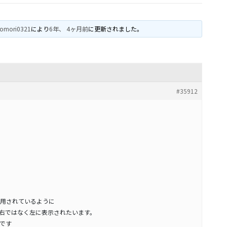
omori0321
により
6年、 4ヶ月前
に更新されました。
#35912
A3を使用されているように
ゴが右ではなく左に表示されたいます。
です