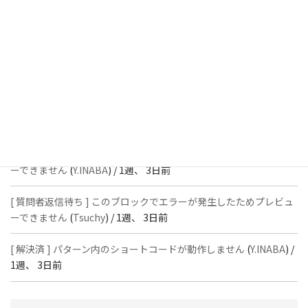
[ 解決済 ] フッターにVK投稿リストを設置すると「JSONレスポン
スではありません」と表示され保存できない
(
With
) /
1週、 3日前
[ 質問者返信待ち ] このブロックでエラーが発生したためプレビュ
ーできません
(
石川＠Vektor,Inc.
) /
1週、 3日前
[ 解決済 ] パターン内のショートコードが動作しません
(
Peace
) /
1
週、 3日前
[ 質問者返信待ち ] このブロックでエラーが発生したためプレビュ
ーできません
(
Y.INABA
) /
1週、 3日前
[ 質問者返信待ち ] このブロックでエラーが発生したためプレビュ
ーできません
(
Tsuchy
) /
1週、 3日前
[ 解決済 ] パターン内のショートコードが動作しません
(
Y.INABA
) /
1週、 3日前