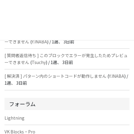
[ 解決済 ] パターン内のショートコードが動作しません
(
Peace
) /
1
週、 3日前
[ 質問者返信待ち ] このブロックでエラーが発生したためプレビュ
ーできません
(
Y.INABA
) /
1週、 3日前
[ 質問者返信待ち ] このブロックでエラーが発生したためプレビュ
ーできません
(
Tsuchy
) /
1週、 3日前
[ 解決済 ] パターン内のショートコードが動作しません
(
Y.INABA
) /
1週、 3日前
フォーラム
Lightning
VK Blocks・Pro