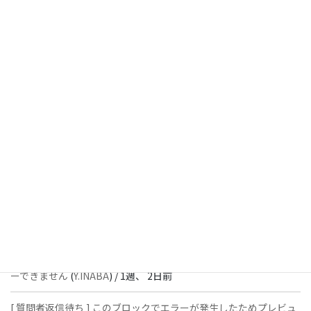
[ 解決済 ] チェックボックスが二つ表示されます
(
Y.INABA
) /
4日、
2時間前
[ 解決済 ] パターン内のショートコードが動作しません
(
Peace
) /
1
週前
[ 解決済 ] フッターにVK投稿リストを設置すると「JSONレスポン
スではありません」と表示され保存できない
(
With
) /
1週、 2日前
[ 質問者返信待ち ] このブロックでエラーが発生したためプレビュ
ーできません
(
石川＠Vektor,Inc.
) /
1週、 2日前
[ 解決済 ] パターン内のショートコードが動作しません
(
Peace
) /
1
週、 2日前
[ 質問者返信待ち ] このブロックでエラーが発生したためプレビュ
ーできません
(
Y.INABA
) /
1週、 2日前
[ 質問者返信待ち ] このブロックでエラーが発生したためプレビュ