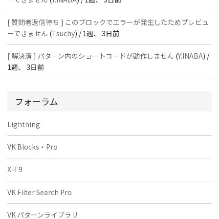
[ 質問者返信待ち ] このブロックでエラーが発生したためプレビュ
ーできません
(
Tsuchy
) /
1週、 3日前
[ 解決済 ] パターン内のショートコードが動作しません
(
Y.INABA
) /
1週、 3日前
フォーラム
Lightning
VK Blocks・Pro
X-T9
VK Filter Search Pro
VK パターンライブラリ