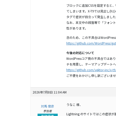
ブロックに追加CSSを設定すると、
てしまいます。X-T9では見出し(
タグで症状が目立って発生しました
なお、本文中の段落等で「フォントサ
性があります。
念のため、この不具合はWordPre
https://github.com/WordPress/gu
今後の対応について
WordPressコア側の不具合では
チを用意し、テーマアップデートへ
https://github.com/vektor-inc/x-t9
ご不便をおかけし申し訳ございませ
2026年7月8日 11:04 AM
うなこ 様、
対馬 俊彦
参加者
Lightning のサイトではこの症
制作実績