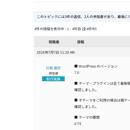
このトピックには3件の返信、2人の参加者があり、最後に
4件の投稿を表示中 - 1 - 4件目 (全4件中)
投稿者
投稿
2026年7月7日 11:20 AM
■ WordPress のバージョン
対馬 俊彦
7.0
参加者
制作実績
■ テーマ・プラグインは全て最新
確認しました。
■ 子テーマをご利用の場合は親テ
確認しました。
■ テーマの種類
X-T9