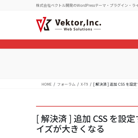
コ
ナ
株式会社ベクトル開発のWordPressテーマ・プラグイン・ラ
ン
ビ
テ
ゲ
ン
ー
ツ
シ
に
ョ
移
ン
動
に
移
動
HOME
フォーラム
X-T9
[ 解決済 ] 追加 CSS
[ 解決済 ] 追加 CSS
イズが大きくなる