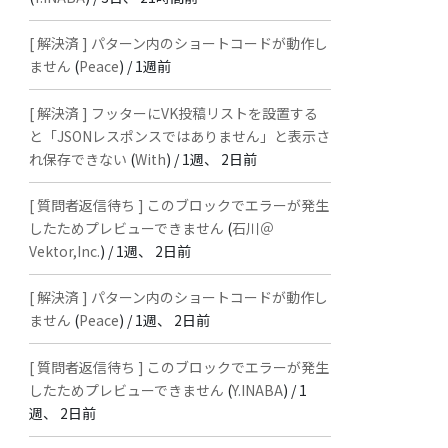
[ 解決済 ] パターン内のショートコードが動作し
ません
(
Peace
) /
1週前
[ 解決済 ] フッターにVK投稿リストを設置する
と「JSONレスポンスではありません」と表示さ
れ保存できない
(
With
) /
1週、 2日前
[ 質問者返信待ち ] このブロックでエラーが発生
したためプレビューできません
(
石川＠
Vektor,Inc.
) /
1週、 2日前
[ 解決済 ] パターン内のショートコードが動作し
ません
(
Peace
) /
1週、 2日前
[ 質問者返信待ち ] このブロックでエラーが発生
したためプレビューできません
(
Y.INABA
) /
1
週、 2日前