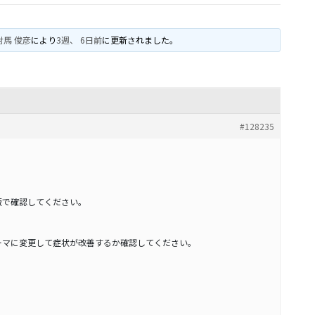
対馬 俊彦
により
3週、 6日前
に更新されました。
#128235
版で確認してください。
ーマに変更して症状が改善するか確認してください。