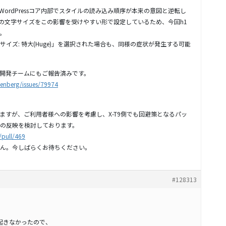
WordPressコア内部でスタイルの読み込み順序が本来の意図と逆転し
h1)の文字サイズをこの影響を受けやすい形で設定しているため、今回h1
。
イズ: 特大(Huge)」を選択された場合も、同様の症状が発生する可能
ss開発チームにもご報告済みです。
tenberg/issues/79974
ありますが、ご利用者様への影響を考慮し、X-T9側でも回避策となるパッ
の反映を検討しております。
/pull/469
ん。今しばらくお待ちください。
#128313
状が起きなかったので、