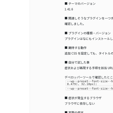
■ テーマのバージョン
1.41.6
■ 関連しそうなプラグインを一つ
確認しました。
■ プラグインの種類・バージョン
プラグインはなにもインストールし
■ 期待する動作
追加 CSS を設定しても、タイト
■ 自分で試した事
症状および再現する手順を該当 UR
デベロッパーツールで確認したとこ
--wp--preset--font-size--
0.479), 32.18px);
--wp--preset--font-size--
■ 症状が発生するブラウザ
ブラウザに依存しない
■ 実際の症状