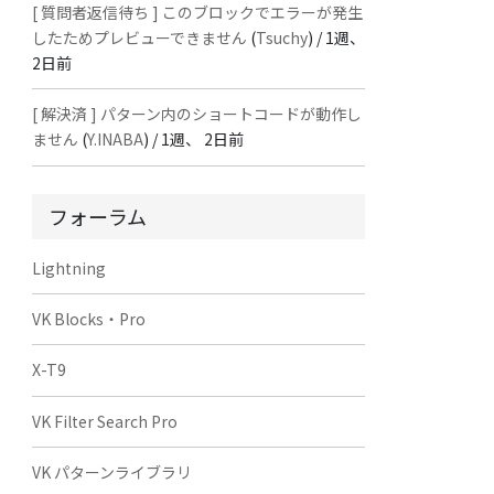
[ 質問者返信待ち ] このブロックでエラーが発生
したためプレビューできません
(
Tsuchy
) /
1週、
2日前
[ 解決済 ] パターン内のショートコードが動作し
ません
(
Y.INABA
) /
1週、 2日前
フォーラム
Lightning
VK Blocks・Pro
X-T9
VK Filter Search Pro
VK パターンライブラリ