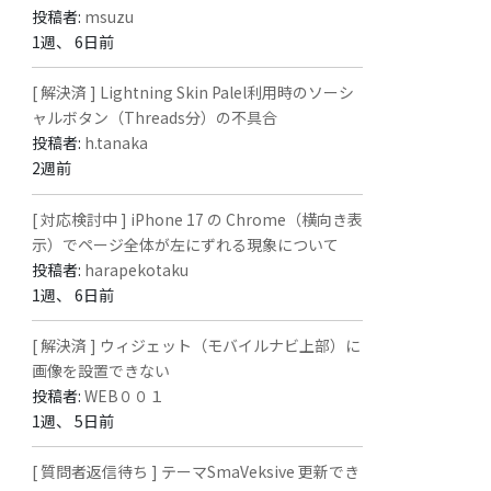
投稿者:
msuzu
1週、 6日前
[ 解決済 ] Lightning Skin Palel利用時のソーシ
ャルボタン（Threads分）の不具合
投稿者:
h.tanaka
2週前
[ 対応検討中 ] iPhone 17 の Chrome（横向き表
示）でページ全体が左にずれる現象について
投稿者:
harapekotaku
1週、 6日前
[ 解決済 ] ウィジェット（モバイルナビ上部）に
画像を設置できない
投稿者:
WEB００１
1週、 5日前
[ 質問者返信待ち ] テーマSmaVeksive 更新でき