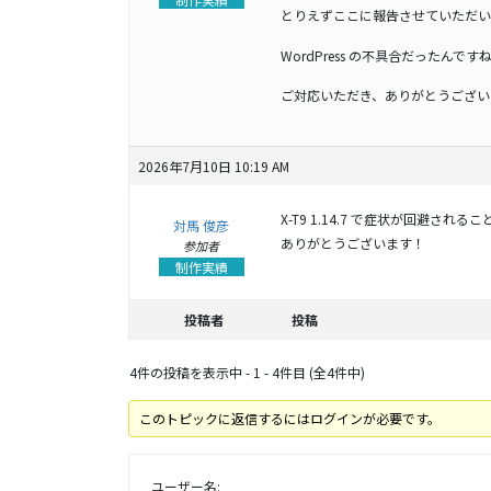
とりえずここに報告させていただい
WordPress の不具合だったんで
ご対応いただき、ありがとうござい
2026年7月10日 10:19 AM
X-T9 1.14.7 で症状が回避され
対馬 俊彦
ありがとうございます！
参加者
制作実績
投稿者
投稿
4件の投稿を表示中 - 1 - 4件目 (全4件中)
このトピックに返信するにはログインが必要です。
ユーザー名: