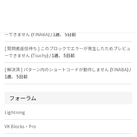
[ 解決済 ] パターン内のショートコードが動作しません
(
Peace
) /
1
週、 5日前
[ 質問者返信待ち ] このブロックでエラーが発生したためプレビュ
ーできません
(
Y.INABA
) /
1週、 5日前
[ 質問者返信待ち ] このブロックでエラーが発生したためプレビュ
ーできません
(
Tsuchy
) /
1週、 5日前
[ 解決済 ] パターン内のショートコードが動作しません
(
Y.INABA
) /
1週、 5日前
フォーラム
Lightning
VK Blocks・Pro