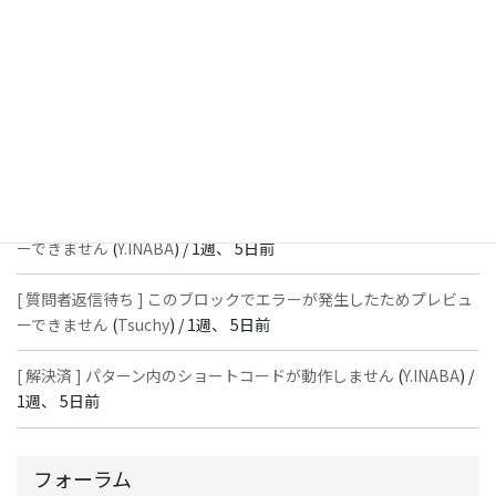
スではありません」と表示され保存できない
(
With
) /
1週、 4日前
[ 質問者返信待ち ] このブロックでエラーが発生したためプレビュ
ーできません
(
石川＠Vektor,Inc.
) /
1週、 5日前
[ 解決済 ] パターン内のショートコードが動作しません
(
Peace
) /
1
週、 5日前
[ 質問者返信待ち ] このブロックでエラーが発生したためプレビュ
ーできません
(
Y.INABA
) /
1週、 5日前
[ 質問者返信待ち ] このブロックでエラーが発生したためプレビュ
ーできません
(
Tsuchy
) /
1週、 5日前
[ 解決済 ] パターン内のショートコードが動作しません
(
Y.INABA
) /
1週、 5日前
フォーラム