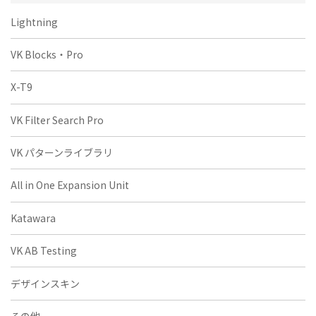
Lightning
VK Blocks・Pro
X-T9
VK Filter Search Pro
VK パターンライブラリ
All in One Expansion Unit
Katawara
VK AB Testing
デザインスキン
その他