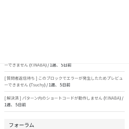
スではありません」と表示され保存できない
(
With
) /
1週、 5日前
[ 質問者返信待ち ] このブロックでエラーが発生したためプレビュ
ーできません
(
石川＠Vektor,Inc.
) /
1週、 5日前
[ 解決済 ] パターン内のショートコードが動作しません
(
Peace
) /
1
週、 5日前
[ 質問者返信待ち ] このブロックでエラーが発生したためプレビュ
ーできません
(
Y.INABA
) /
1週、 5日前
[ 質問者返信待ち ] このブロックでエラーが発生したためプレビュ
ーできません
(
Tsuchy
) /
1週、 5日前
[ 解決済 ] パターン内のショートコードが動作しません
(
Y.INABA
) /
1週、 5日前
フォーラム