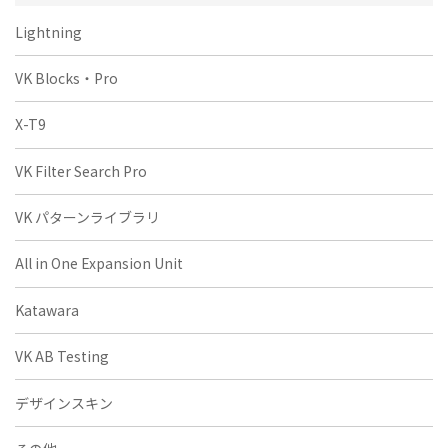
Lightning
VK Blocks・Pro
X-T9
VK Filter Search Pro
VK パターンライブラリ
All in One Expansion Unit
Katawara
VK AB Testing
デザインスキン