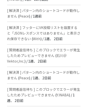
[ 解決済 ] パターン内のショートコードが動作し
ません
(
Peace
) /
1週前
[ 解決済 ] フッターにVK投稿リストを設置する
と「JSONレスポンスではありません」と表示さ
れ保存できない
(
With
) /
1週、 2日前
[ 質問者返信待ち ] このブロックでエラーが発生
したためプレビューできません
(
石川＠
Vektor,Inc.
) /
1週、 2日前
[ 解決済 ] パターン内のショートコードが動作し
ません
(
Peace
) /
1週、 2日前
[ 質問者返信待ち ] このブロックでエラーが発生
したためプレビューできません
(
Y.INABA
) /
1
週、 2日前