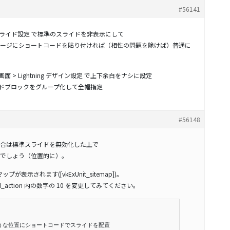
#56141
ing スライド設定 で標準のスライドを非表示にして
ージにショートコードを貼り付ければ（相性の問題を除けば）普通に
 > Lightning デザイン設定 で上下余白をナシに設定
ードブロックをグループ化して全幅指定
#56148
合は標準スライドを無効化した上で
でしょう（位置的に）。
プが表示されます([vkExUnit_sitemap])。
action 内の数字の 10 を変更してみてください。
うな位置にショートコードでスライドを配置
