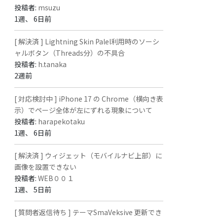
投稿者:
msuzu
1週、 6日前
[ 解決済 ] Lightning Skin Palel利用時のソーシ
ャルボタン（Threads分）の不具合
投稿者:
h.tanaka
2週前
[ 対応検討中 ] iPhone 17 の Chrome（横向き表
示）でページ全体が左にずれる現象について
投稿者:
harapekotaku
1週、 6日前
[ 解決済 ] ウィジェット（モバイルナビ上部）に
画像を設置できない
投稿者:
WEB００１
1週、 5日前
[ 質問者返信待ち ] テーマSmaVeksive 更新でき