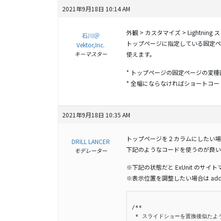
2021年9月18日 10:14 AM
外観 > カスタマイズ > Lightn
石川＠
トップページに指定している固定ペ
Vektor,Inc.
キーマスター
使えます。
* トップページの固定ページの変種画面
* 全幅にならなければショートコ
2021年9月18日 10:35 AM
トップページを２カラムにしたい場
DRILL LANCER
下記のようなコードを使うのが良い
モデレーター
※下記の状態だと ExUnit のサイトマッ
※表示位置を調整したい場合は add_
/**

 * スライドショーを置換後似たよ