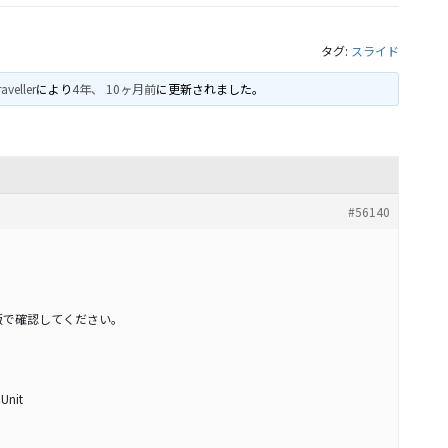
タグ:
スライド
raveller
により
4年、 10ヶ月前
に更新されました。
#56140
版で確認してください。
 Unit