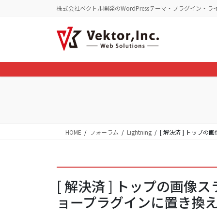
コ
ナ
株式会社ベクトル開発のWordPressテーマ・プラグイン・ラ
ン
ビ
テ
ゲ
ン
ー
ツ
シ
に
ョ
移
ン
動
に
移
動
HOME
フォーラム
Lightning
[ 解決済 ] トッ
[ 解決済 ] トップの画
ョープラグインに置き換