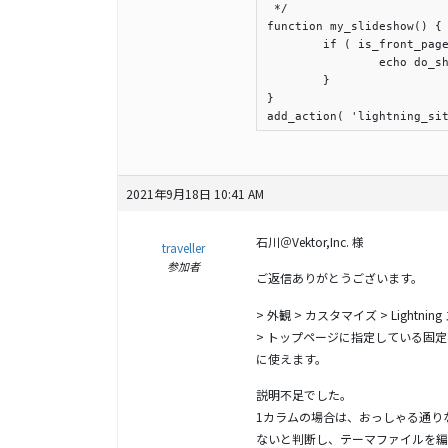
 */

function my_slideshow() {

	if ( is_front_page() ) {

		echo do_shortcode( '[vkExUnit_sitemap]' );

	}

}

2021年9月18日 10:41 AM
石川＠Vektor,Inc. 様
traveller
参加者
ご返信ありがとうございます。
> 外観 > カスタマイズ > Ligh
> トップページに指定している固
に使えます。
説明不足でした。
1カラムの場合は、おっしゃる通り
ないと判断し、テーマファイルを編