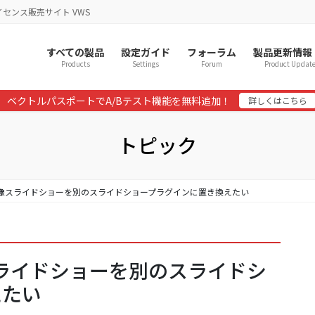
イセンス販売サイト VWS
すべての製品
設定ガイド
フォーラム
製品更新情報
Products
Settings
Forum
Product Updat
ベクトルパスポートでA/Bテスト機能を無料追加！
詳しくはこちら
トピック
プの画像スライドショーを別のスライドショープラグインに置き換えたい
像スライドショーを別のスライドシ
えたい