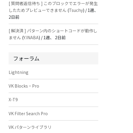
[ 質問者返信待ち ] このブロックでエラーが発生
したためプレビューできません
(
Tsuchy
) /
1週、
2日前
[ 解決済 ] パターン内のショートコードが動作し
ません
(
Y.INABA
) /
1週、 2日前
フォーラム
Lightning
VK Blocks・Pro
X-T9
VK Filter Search Pro
VK パターンライブラリ