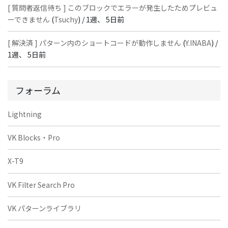
[ 質問者返信待ち ] このブロックでエラーが発生したためプレビュ
ーできません
(
Tsuchy
) /
1週、 5日前
[ 解決済 ] パターン内のショートコードが動作しません
(
Y.INABA
) /
1週、 5日前
フォーラム
Lightning
VK Blocks・Pro
X-T9
VK Filter Search Pro
VK パターンライブラリ