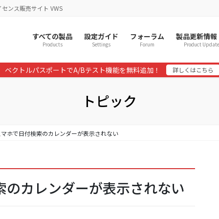
イセンス販売サイト VWS
すべての製品
設定ガイド
フォーラム
製品更新情報
Products
Settings
Forum
Product Updat
ベクトルパスポートでA/Bテスト機能を無料追加！
詳しくはこちら
トピック
 ] スマホで日付検索のカレンダーが表示されない
付検索のカレンダーが表示されない