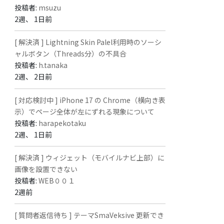
投稿者:
msuzu
2週、 1日前
[ 解決済 ] Lightning Skin Palel利用時のソーシ
ャルボタン（Threads分）の不具合
投稿者:
h.tanaka
2週、 2日前
[ 対応検討中 ] iPhone 17 の Chrome（横向き表
示）でページ全体が左にずれる現象について
投稿者:
harapekotaku
2週、 1日前
[ 解決済 ] ウィジェット（モバイルナビ上部）に
画像を設置できない
投稿者:
WEB００１
2週前
[ 質問者返信待ち ] テーマSmaVeksive 更新でき