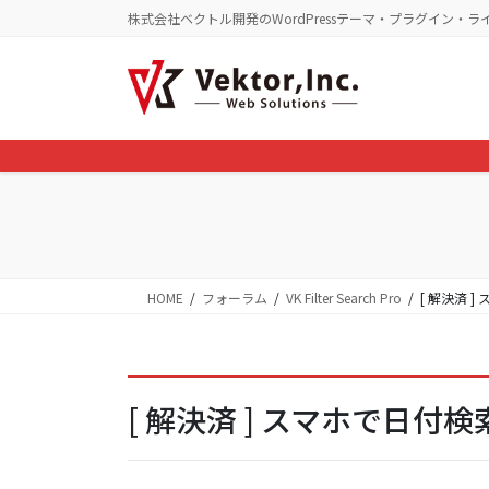
コ
ナ
株式会社ベクトル開発のWordPressテーマ・プラグイン・ラ
ン
ビ
テ
ゲ
ン
ー
ツ
シ
に
ョ
移
ン
動
に
移
動
HOME
フォーラム
VK Filter Search Pro
[ 解決済
[ 解決済 ] スマホで日