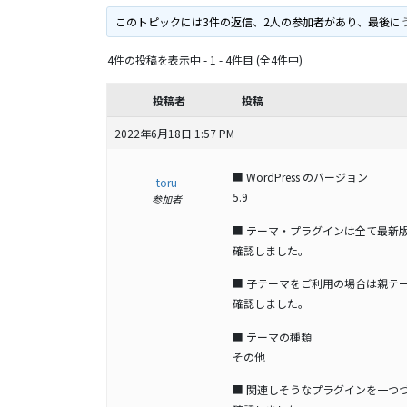
このトピックには3件の返信、2人の参加者があり、最後に
4件の投稿を表示中 - 1 - 4件目 (全4件中)
投稿者
投稿
2022年6月18日 1:57 PM
■ WordPress のバージョン
toru
5.9
参加者
■ テーマ・プラグインは全て最新
確認しました。
■ 子テーマをご利用の場合は親テ
確認しました。
■ テーマの種類
その他
■ 関連しそうなプラグインを一つ