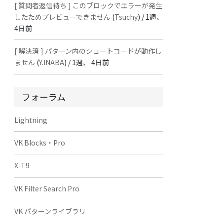
[ 質問者返信待ち ] このブロックでエラーが発生
したためプレビューできません
(
Tsuchy
) /
1週、
4日前
[ 解決済 ] パターン内のショートコードが動作し
ません
(
Y.INABA
) /
1週、 4日前
フォーラム
Lightning
VK Blocks・Pro
X-T9
VK Filter Search Pro
VK パターンライブラリ