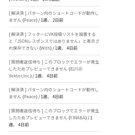
[ 解決済 ] パターン内のショートコードが動作し
ません
(
Peace
) /
1週、 2日前
[ 解決済 ] フッターにVK投稿リストを設置する
と「JSONレスポンスではありません」と表示さ
れ保存できない
(
With
) /
1週、 4日前
[ 質問者返信待ち ] このブロックでエラーが発生
したためプレビューできません
(
石川＠
Vektor,Inc.
) /
1週、 4日前
[ 解決済 ] パターン内のショートコードが動作し
ません
(
Peace
) /
1週、 4日前
[ 質問者返信待ち ] このブロックでエラーが発生
したためプレビューできません
(
Y.INABA
) /
1
週、 4日前