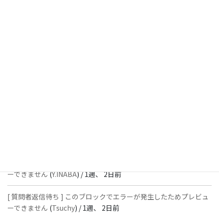
23時間前
[ 解決済 ] パターン内のショートコードが動作しません
(
Peace
) /
1
週前
[ 解決済 ] フッターにVK投稿リストを設置すると「JSONレスポン
スではありません」と表示され保存できない
(
With
) /
1週、 2日前
[ 質問者返信待ち ] このブロックでエラーが発生したためプレビュ
ーできません
(
石川＠Vektor,Inc.
) /
1週、 2日前
[ 解決済 ] パターン内のショートコードが動作しません
(
Peace
) /
1
週、 2日前
[ 質問者返信待ち ] このブロックでエラーが発生したためプレビュ
ーできません
(
Y.INABA
) /
1週、 2日前
[ 質問者返信待ち ] このブロックでエラーが発生したためプレビュ
ーできません
(
Tsuchy
) /
1週、 2日前