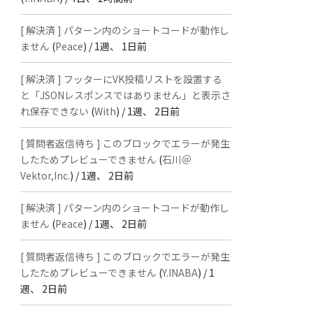
[ 解決済 ] パターン内のショートコードが動作し
ません
(
Peace
) /
1週、 1日前
[ 解決済 ] フッターにVK投稿リストを設置する
と「JSONレスポンスではありません」と表示さ
れ保存できない
(
With
) /
1週、 2日前
[ 質問者返信待ち ] このブロックでエラーが発生
したためプレビューできません
(
石川＠
Vektor,Inc.
) /
1週、 2日前
[ 解決済 ] パターン内のショートコードが動作し
ません
(
Peace
) /
1週、 2日前
[ 質問者返信待ち ] このブロックでエラーが発生
したためプレビューできません
(
Y.INABA
) /
1
週、 2日前