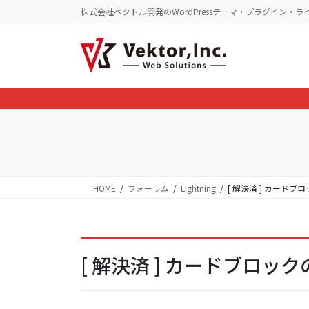
コ
ナ
株式会社ベクトル開発のWordPressテーマ・プラグイン・ラ
ン
ビ
テ
ゲ
ン
ー
ツ
シ
に
ョ
移
ン
動
に
移
動
HOME
フォーラム
Lightning
[ 解決済 ] カード
[ 解決済 ] カードブロッ