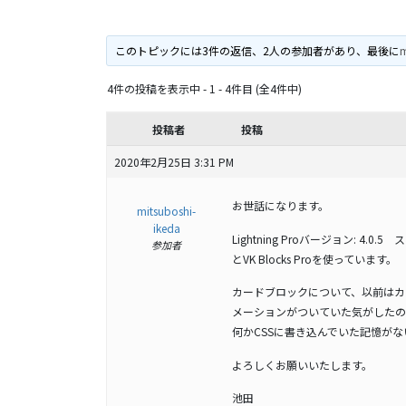
このトピックには3件の返信、2人の参加者があり、最後に
m
4件の投稿を表示中 - 1 - 4件目 (全4件中)
投稿者
投稿
2020年2月25日 3:31 PM
お世話になります。
mitsuboshi-
ikeda
Lightning Proバージョン: 4.0.
参加者
とVK Blocks Proを使っています。
カードブロックについて、以前はカ
メーションがついていた気がしたの
何かCSSに書き込んでいた記憶が
よろしくお願いいたします。
池田