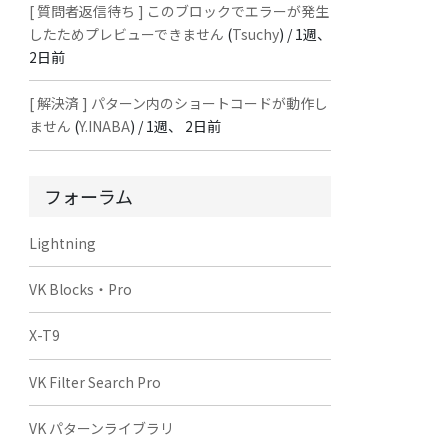
[ 質問者返信待ち ] このブロックでエラーが発生
したためプレビューできません
(
Tsuchy
) /
1週、
2日前
[ 解決済 ] パターン内のショートコードが動作し
ません
(
Y.INABA
) /
1週、 2日前
フォーラム
Lightning
VK Blocks・Pro
X-T9
VK Filter Search Pro
VK パターンライブラリ