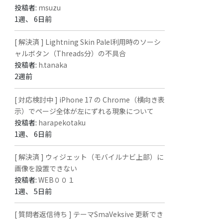
投稿者:
msuzu
1週、 6日前
[ 解決済 ] Lightning Skin Palel利用時のソーシ
ャルボタン（Threads分）の不具合
投稿者:
h.tanaka
2週前
[ 対応検討中 ] iPhone 17 の Chrome（横向き表
示）でページ全体が左にずれる現象について
投稿者:
harapekotaku
1週、 6日前
[ 解決済 ] ウィジェット（モバイルナビ上部）に
画像を設置できない
投稿者:
WEB００１
1週、 5日前
[ 質問者返信待ち ] テーマSmaVeksive 更新でき