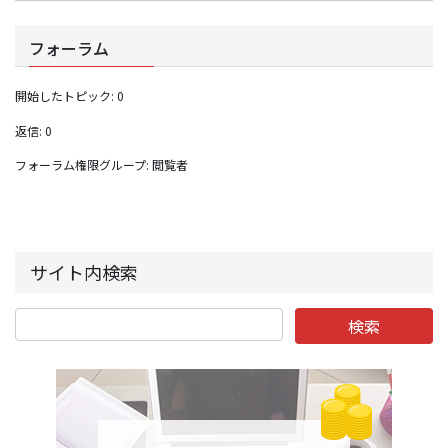
フォーラム
開始したトピック: 0
返信: 0
フォーラム権限グループ: 閲覧者
サイト内検索