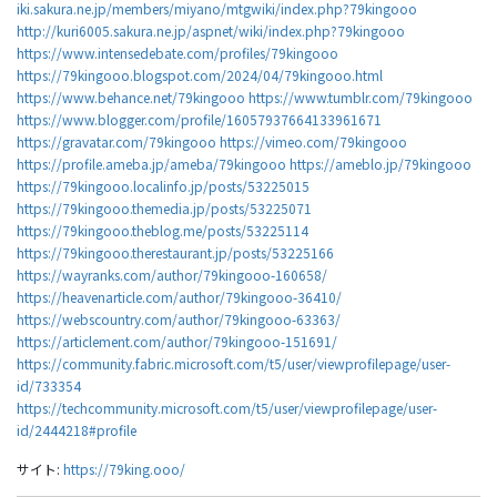
iki.sakura.ne.jp/members/miyano/mtgwiki/index.php?79kingooo
http://kuri6005.sakura.ne.jp/aspnet/wiki/index.php?79kingooo
https://www.intensedebate.com/profiles/79kingooo
https://79kingooo.blogspot.com/2024/04/79kingooo.html
https://www.behance.net/79kingooo
https://www.tumblr.com/79kingooo
https://www.blogger.com/profile/16057937664133961671
https://gravatar.com/79kingooo
https://vimeo.com/79kingooo
https://profile.ameba.jp/ameba/79kingooo
https://ameblo.jp/79kingooo
https://79kingooo.localinfo.jp/posts/53225015
https://79kingooo.themedia.jp/posts/53225071
https://79kingooo.theblog.me/posts/53225114
https://79kingooo.therestaurant.jp/posts/53225166
https://wayranks.com/author/79kingooo-160658/
https://heavenarticle.com/author/79kingooo-36410/
https://webscountry.com/author/79kingooo-63363/
https://articlement.com/author/79kingooo-151691/
https://community.fabric.microsoft.com/t5/user/viewprofilepage/user-
id/733354
https://techcommunity.microsoft.com/t5/user/viewprofilepage/user-
id/2444218#profile
サイト:
https://79king.ooo/